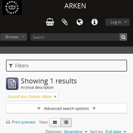
ARKEN
Log in
Browse
Filters
Showing 1 results
Archival description
Gustaf von Düben: dikter
Advanced search options
Print preview
View:
Direction:
Ascending
Sort by:
End date