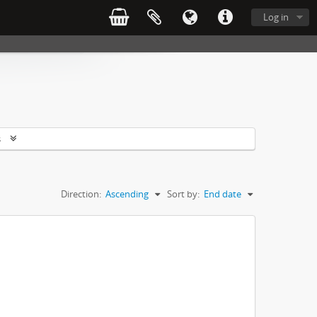
Log in
s
Direction:
Ascending
Sort by:
End date