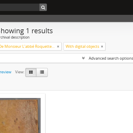
Showing 1 results
chival description
Amours De Monsieur L'abbé Roquette avec Mademoiselle de Montauzier par Monsieur L'abbé Le Camus 1667
With digital objects
Advanced search option
preview
View: