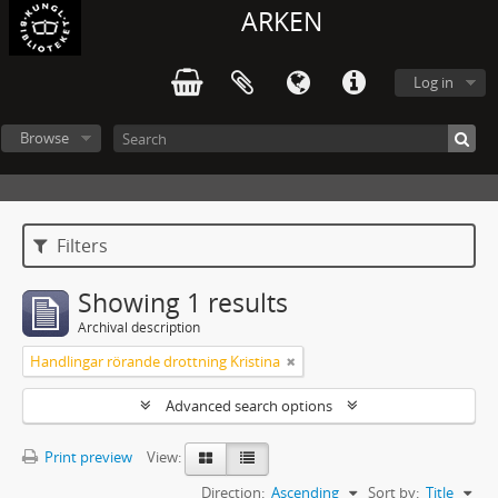
ARKEN
Log in
Browse
Filters
Showing 1 results
Archival description
Handlingar rörande drottning Kristina
Advanced search options
Print preview
View:
Direction:
Ascending
Sort by:
Title