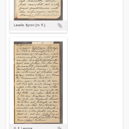
Lasalle. Byron [m. fl.].
G. E. Lessing.