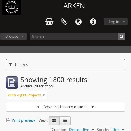
ARKEN
Log in
Browse
Filters
Showing 1800 results
Archival description
With digital objects
Advanced search options
Print preview
View:
Direction:
Descending
Sort by:
Title