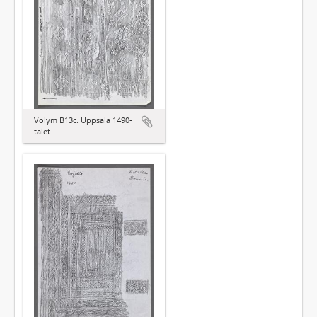
Volym B13c. Uppsala 1490-
talet