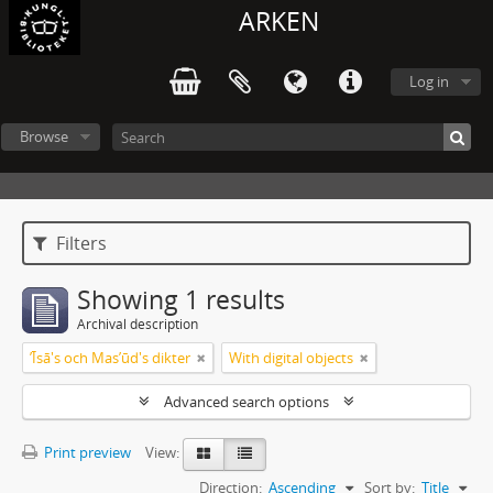
ARKEN
Log in
Browse
Filters
Showing 1 results
Archival description
ʼĪsā's och Masʼūd's dikter
With digital objects
Advanced search options
Print preview
View:
Direction:
Ascending
Sort by:
Title