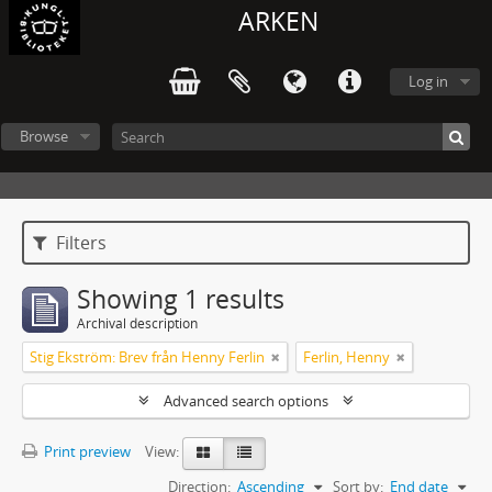
ARKEN
Log in
Browse
Filters
Showing 1 results
Archival description
Stig Ekström: Brev från Henny Ferlin
Ferlin, Henny
Advanced search options
Print preview
View:
Direction:
Ascending
Sort by:
End date