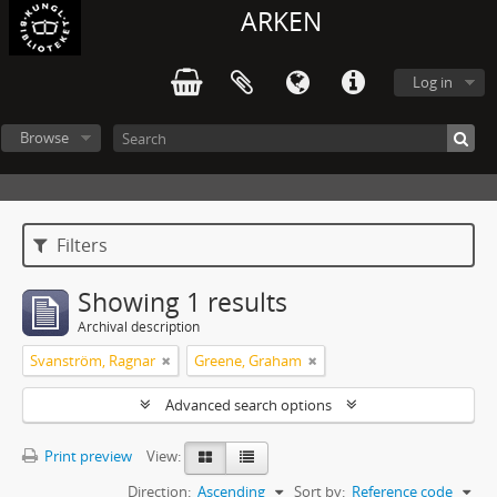
ARKEN
Log in
Browse
Filters
Showing 1 results
Archival description
Svanström, Ragnar
Greene, Graham
Advanced search options
Print preview
View:
Direction:
Ascending
Sort by:
Reference code