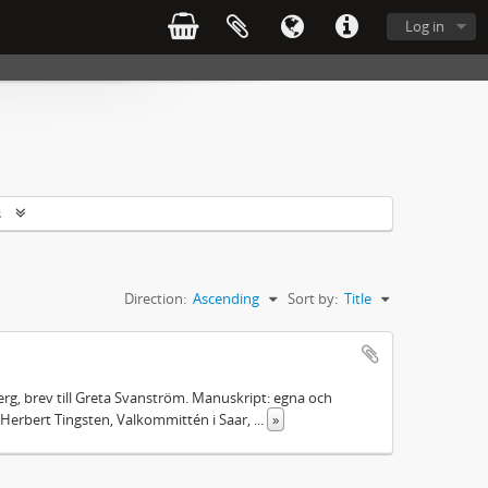
Log in
s
Direction:
Ascending
Sort by:
Title
rg, brev till Greta Svanström. Manuskript: egna och
Herbert Tingsten, Valkommittén i Saar,
...
»