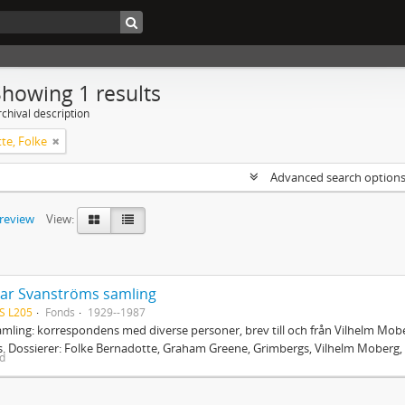
Showing 1 results
chival description
te, Folke
Advanced search option
preview
View:
ar Svanströms samling
S L205
Fonds
1929--1987
mling: korrespondens med diverse personer, brev till och från Vilhelm Mobe
. Dossierer: Folke Bernadotte, Graham Greene, Grimbergs, Vilhelm Moberg, 
ed