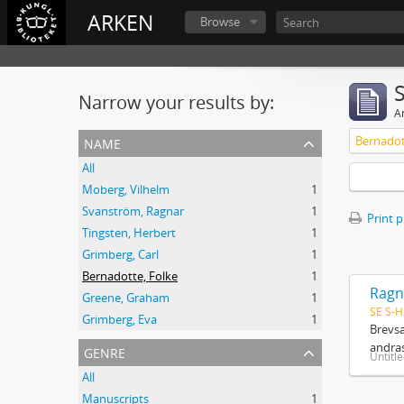
ARKEN
Browse
Narrow your results by:
Ar
name
Bernadot
All
Moberg, Vilhelm
1
Svanström, Ragnar
1
Print 
Tingsten, Herbert
1
Grimberg, Carl
1
Bernadotte, Folke
1
Ragn
Greene, Graham
1
SE S-H
Grimberg, Eva
1
Brevsa
andras
genre
Untitl
All
Manuscripts
1