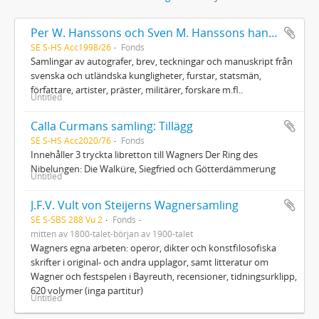
Per W. Hanssons och Sven M. Hanssons handskriftssamling
SE S-HS Acc1998/26
Fonds
Samlingar av autografer, brev, teckningar och manuskript från
svenska och utländska kungligheter, furstar, statsmän,
författare, artister, präster, militärer, forskare m.fl..
Untitled
Calla Curmans samling: Tillägg
SE S-HS Acc2020/76
Fonds
Innehåller 3 tryckta libretton till Wagners Der Ring des
Nibelungen: Die Walküre, Siegfried och Götterdämmerung
Untitled
J.F.V. Vult von Steijerns Wagnersamling
SE S-SBS 288 Vu 2
Fonds
mitten av 1800-talet-början av 1900-talet
Wagners egna arbeten: operor, dikter och konstfilosofiska
skrifter i original- och andra upplagor, samt litteratur om
Wagner och festspelen i Bayreuth, recensioner, tidningsurklipp,
620 volymer (inga partitur)
Untitled