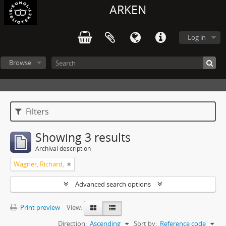
ARKEN
Log in
Browse
Filters
Showing 3 results
Archival description
Wagner, Richard,
Advanced search options
Print preview
View:
Direction:
Ascending
Sort by:
Reference code