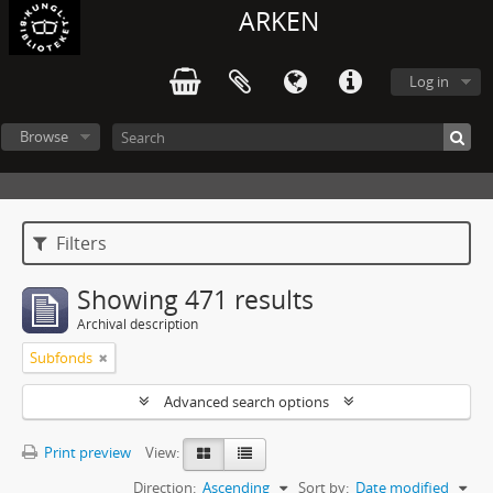
ARKEN
Log in
Browse
Filters
Showing 471 results
Archival description
Subfonds
Advanced search options
Print preview
View:
Direction:
Ascending
Sort by:
Date modified