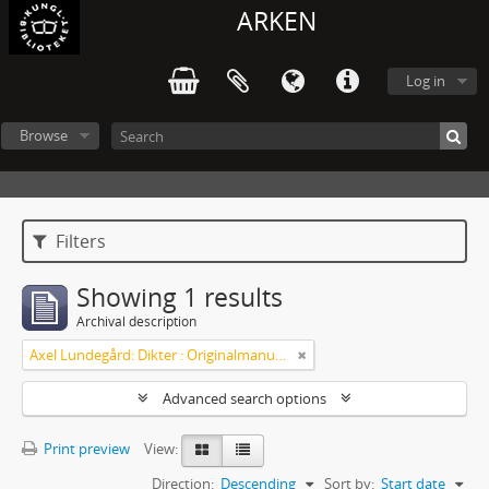
ARKEN
Log in
Browse
Filters
Showing 1 results
Archival description
Axel Lundegård: Dikter : Originalmanuskript
Advanced search options
Print preview
View:
Direction:
Descending
Sort by:
Start date