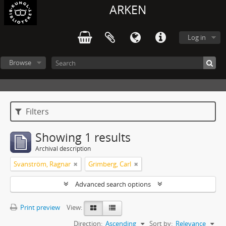
ARKEN
Log in
Browse
Filters
Showing 1 results
Archival description
Svanström, Ragnar
Grimberg, Carl
Advanced search options
Print preview
View:
Direction:
Ascending
Sort by:
Relevance