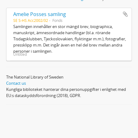
Amelie Posses samling
SE S-HS Acc2002/32
Fonds
Samlingen innehåller en stor mängd brev, biographica,
manuskript, ämnesordnade handlingar (bl.a. rörande
Tisdagsklubben, Tjeckoslovakien, flyktingar m.m.), fotografier,
pressklipp m.m. Det ingår även en hel del brev mellan andra
personer i samlingen.
Untitled
The National Library of Sweden
Contact us
Kungliga biblioteket hanterar dina personuppgifter i enlighet med
EU:s dataskyddsförordning (2018), GDPR.