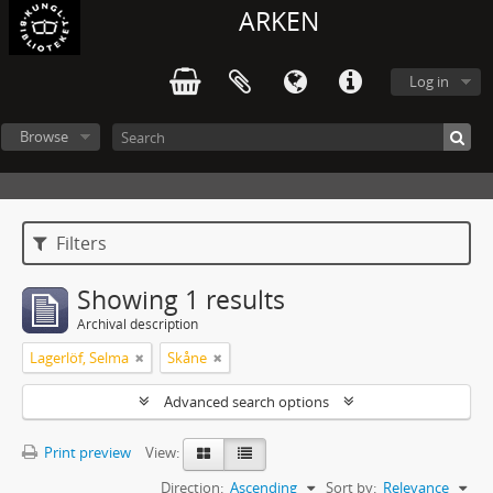
ARKEN
Log in
Browse
Filters
Showing 1 results
Archival description
Lagerlöf, Selma
Skåne
Advanced search options
Print preview
View:
Direction:
Ascending
Sort by:
Relevance