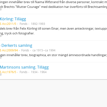
ingen innehåller brev till Naima Wifstrand från diverse personer, kontrakt 
olt Brechts "Mutter Courage" med dedikation har överförts till Brechtsamling
ed
 Körling: Tillägg
S Acc2011/5
Fonds
1892-1993
els brev från Felix Körling till sonen Einar, men även anteckningar, textupp
ng, tryck och fotografier.
ed
o Derkerts samling
S Acc2009/94
Fonds
ca 1915--ca 1994
gen innehåller brev, biographica, en stor mängd ämnesordnade handlingar, d
ed
Martinsons samling. Tillägg
S Acc1976/5
Fonds
1934 - 1964
ed