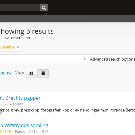
Showing 5 results
chival description
d, Naima
Advanced search option
preview
View:
olt Brechts papper
S L77
Fonds
ript, brev, pressklipp, fotografier, kopior av handlingar m.m. rörande Berto
ed
a Wifstrands samling
S L103
Fonds
1910--1968