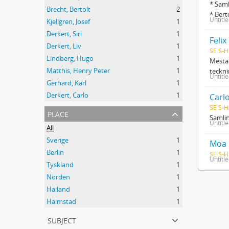
* Saml
Brecht, Bertolt
2
* Bert
Untitl
Kjellgren, Josef
1
Derkert, Siri
1
Felix
Derkert, Liv
1
SE S-H
Lindberg, Hugo
1
Mestad
Matthis, Henry Peter
1
teckni
Untitl
Gerhard, Karl
1
Derkert, Carlo
1
Carl
SE S-H
place
Samlin
Untitl
All
Sverige
1
Moa 
Berlin
1
SE S-H
Untitl
Tyskland
1
Norden
1
Halland
1
Halmstad
1
subject