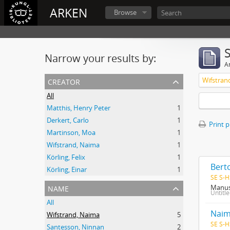
ARKEN
Browse
Narrow your results by:
Ar
creator
Wifstran
All
Matthis, Henry Peter
1
Derkert, Carlo
1
Print 
Martinson, Moa
1
Wifstrand, Naima
1
Körling, Felix
1
Bert
Körling, Einar
1
SE S-H
name
Manusk
Untitl
All
Naim
Wifstrand, Naima
5
SE S-H
Santesson, Ninnan
2