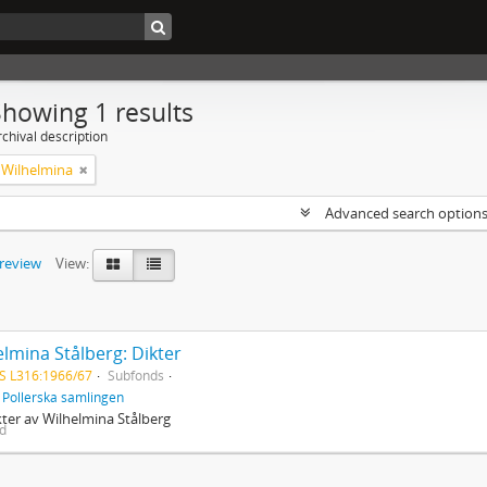
Showing 1 results
chival description
, Wilhelmina
Advanced search option
preview
View:
lmina Stålberg: Dikter
S L316:1966/67
Subfonds
f
Pollerska samlingen
kter av Wilhelmina Stålberg
ed