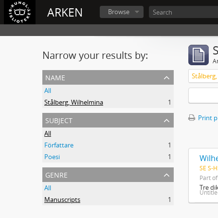
ARKEN
Browse
Narrow your results by:
Ar
name
Stålberg
All
Stålberg, Wilhelmina
1
subject
Print 
All
Författare
1
Poesi
1
Wilhe
SE S-H
genre
Part o
Tre di
All
Untitl
Manuscripts
1