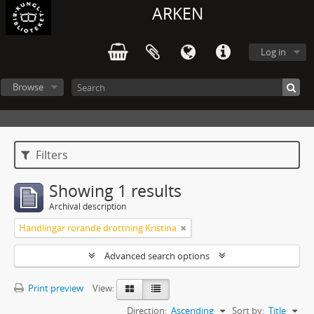
ARKEN
Log in
Browse
Filters
Showing 1 results
Archival description
Handlingar rörande drottning Kristina
Advanced search options
Print preview
View:
Direction:
Ascending
Sort by:
Title