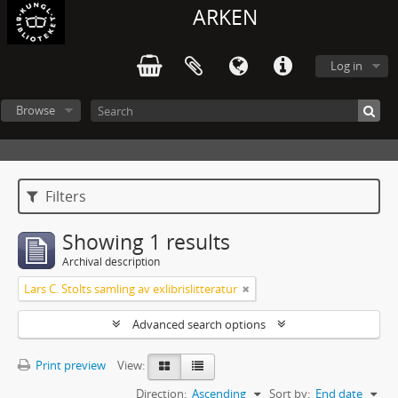
ARKEN
Log in
Browse
Filters
Showing 1 results
Archival description
Lars C. Stolts samling av exlibrislitteratur
Advanced search options
Print preview
View:
Direction:
Ascending
Sort by:
End date