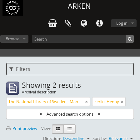
ARKEN
Log in
Browse
Filters
Showing 2 results
Archival description
The National Library of Sweden - Manuscripts Collections
Ferlin, Henny
Advanced search options
Print preview
View:
Direction:
Descending
Sort by:
Relevance