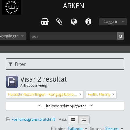
ARKEN
Logga in
ökingångar
Filter
Visar 2 resultat
Arkivbeskrivning
Handskriftssamlingen - Kungliga biblioteket
Ferlin, Henny
Utökade sökmöjligheter
Förhandsgranska utskrift
Visa:
Riktning:
Fallande
Sortera:
Signum