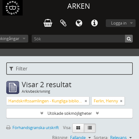
ARKEN
Logga in
ökingångar
Filter
Visar 2 resultat
Arkivbeskrivning
Handskriftssamlingen - Kungliga biblioteket
Ferlin, Henny
Utökade sökmöjligheter
Förhandsgranska utskrift
Visa:
Riktning:
Fallande
Sortera:
Relevans