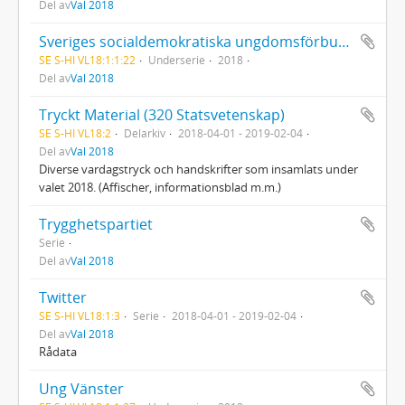
Del av
Val 2018
Sveriges socialdemokratiska ungdomsförbund (SSU)
SE S-HI VL18:1:1:22
Underserie
2018
Del av
Val 2018
Tryckt Material (320 Statsvetenskap)
SE S-HI VL18:2
Delarkiv
2018-04-01 - 2019-02-04
Del av
Val 2018
Diverse vardagstryck och handskrifter som insamlats under
valet 2018. (Affischer, informationsblad m.m.)
Trygghetspartiet
Serie
Del av
Val 2018
Twitter
SE S-HI VL18:1:3
Serie
2018-04-01 - 2019-02-04
Del av
Val 2018
Rådata
Ung Vänster