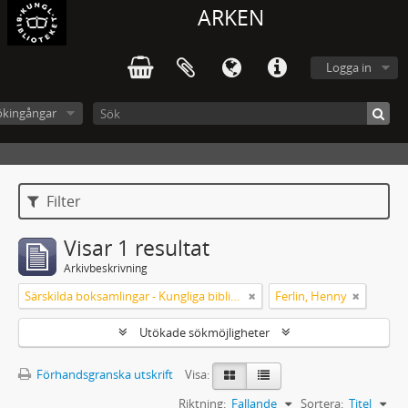
ARKEN
Logga in
ökingångar
Filter
Visar 1 resultat
Arkivbeskrivning
Särskilda boksamlingar - Kungliga biblioteket
Ferlin, Henny
Utökade sökmöjligheter
Förhandsgranska utskrift
Visa:
Riktning:
Fallande
Sortera:
Titel