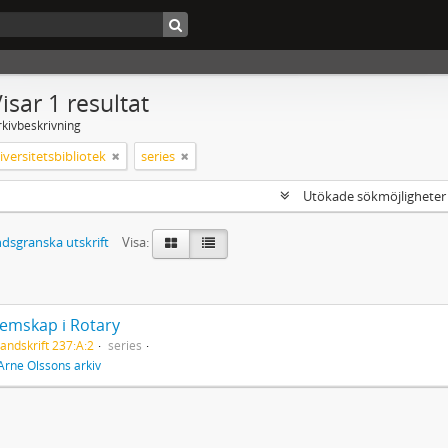
isar 1 resultat
rkivbeskrivning
versitetsbibliotek
series
Utökade sökmöjlighete
dsgranska utskrift
Visa:
emskap i Rotary
andskrift 237:A:2
series
Arne Olssons arkiv