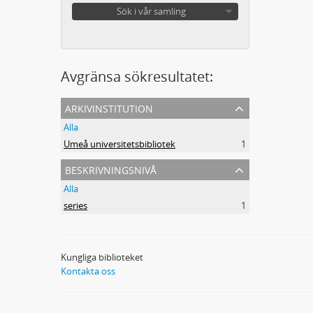
Sök i vår samling
Avgränsa sökresultatet:
arkivinstitution
Alla
Umeå universitetsbibliotek
1
beskrivningsnivå
Alla
series
1
Kungliga biblioteket
Kontakta oss