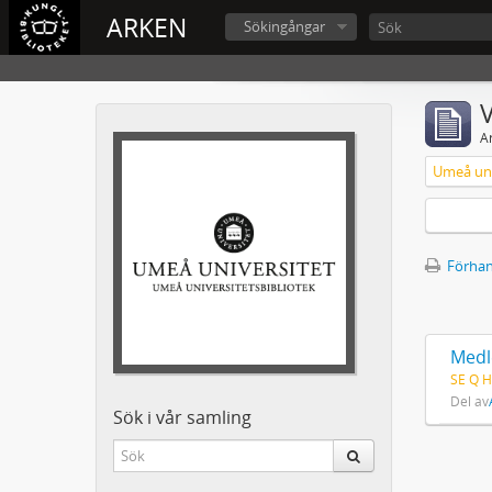
ARKEN
Sökingångar
V
A
Umeå uni
Förhan
Medl
SE Q H
Del av
Sök i vår samling