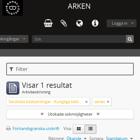
ARKEN
Logga in
ökingångar
Filter
Visar 1 resultat
Arkivbeskrivning
Särskilda bildsamlingar - Kungliga biblioteket
series
Utökade sökmöjligheter
Förhandsgranska utskrift
Visa:
Riktning:
Ökande
Sortera:
Startdatum