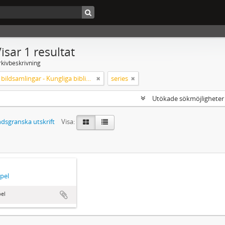
isar 1 resultat
rkivbeskrivning
Särskilda bildsamlingar - Kungliga biblioteket
series
Utökade sökmöjlighete
dsgranska utskrift
Visa:
pel
el