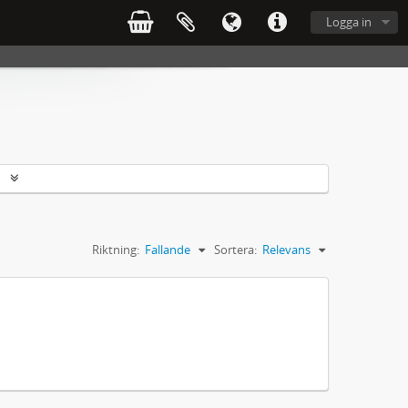
Logga in
r
Riktning:
Fallande
Sortera:
Relevans