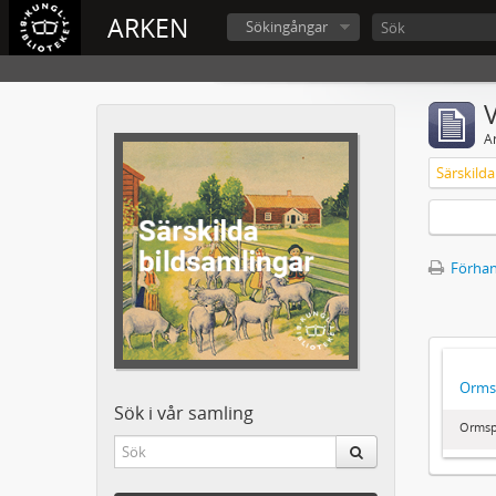
ARKEN
Sökingångar
V
A
Förhan
Orms
Sök i vår samling
Ormsp