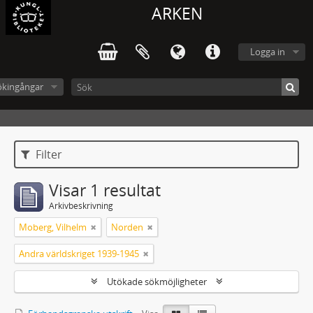
ARKEN
Logga in
ökingångar
Filter
Visar 1 resultat
Arkivbeskrivning
Moberg, Vilhelm
Norden
Andra världskriget 1939-1945
Utökade sökmöjligheter