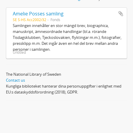
Amelie Posses samling
SE S-HS Acc2002/32
Fonds
Samlingen innehåller en stor mängd brev, biographica,
manuskript, ämnesordnade handlingar (bl.a. rörande
Tisdagsklubben, Tjeckoslovakien, flyktingar m.m.), fotografier,
pressklipp m.m. Det ingår även en hel del brev mellan andra
personer i samlingen.
Untitled
The National Library of Sweden
Contact us
Kungliga biblioteket hanterar dina personuppgifter i enlighet med
EU:s dataskyddsförordning (2018), GDPR.