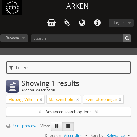
ARKEN
Log in
Browse
Filters
Showing 1 results
Archival description
Moberg, Vilhelm
Marsvinsholm
Kvinnoföreningar
Advanced search options
Print preview
View:
Direction:
Ascending
Sort by:
Relevance