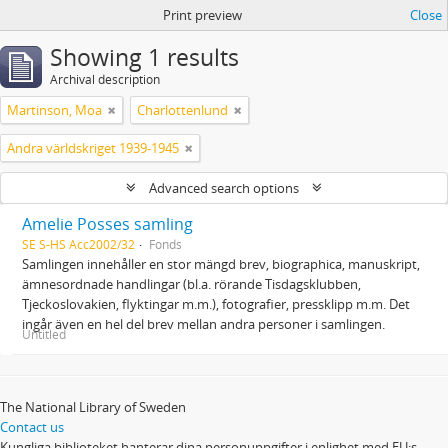
Print preview
Close
Showing 1 results
Archival description
Martinson, Moa
Charlottenlund
Andra världskriget 1939-1945
Advanced search options
Amelie Posses samling
SE S-HS Acc2002/32
Fonds
Samlingen innehåller en stor mängd brev, biographica, manuskript,
ämnesordnade handlingar (bl.a. rörande Tisdagsklubben,
Tjeckoslovakien, flyktingar m.m.), fotografier, pressklipp m.m. Det
ingår även en hel del brev mellan andra personer i samlingen.
Untitled
The National Library of Sweden
Contact us
Kungliga biblioteket hanterar dina personuppgifter i enlighet med EU:s