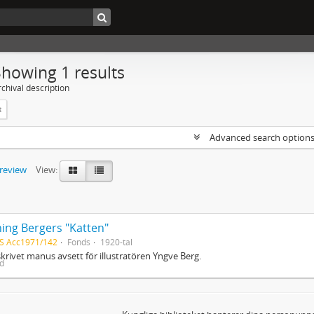
Showing 1 results
chival description
Advanced search option
preview
View:
ing Bergers "Katten"
S Acc1971/142
Fonds
1920-tal
rivet manus avsett för illustratören Yngve Berg.
ed