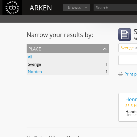
ARKEN
Browse
Narrow your results by:
Ar
place
Sverige
All
Sverige
1
Norden
1
Print 
Henn
SE S-H
Handsk
Untitl