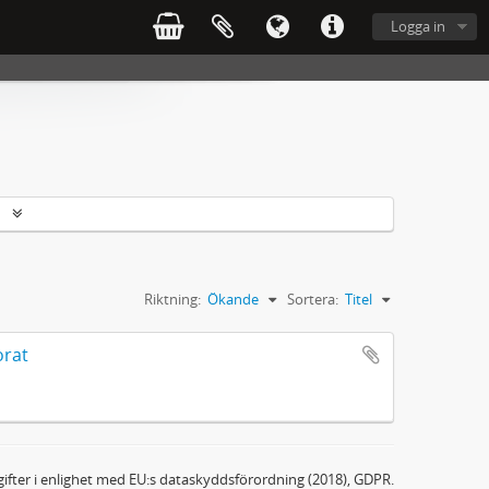
Logga in
r
Riktning:
Ökande
Sortera:
Titel
orat
ifter i enlighet med EU:s dataskyddsförordning (2018), GDPR.