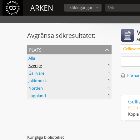
ARKEN
Sökingångar
V
Avgränsa sökresultatet:
A
plats
Alla
Sverige
1
Gällivare
1
Förhan
Jokkmokk
1
Norden
1
Lappland
1
Gell
SE S-H
Kopia
Kungliga biblioteket