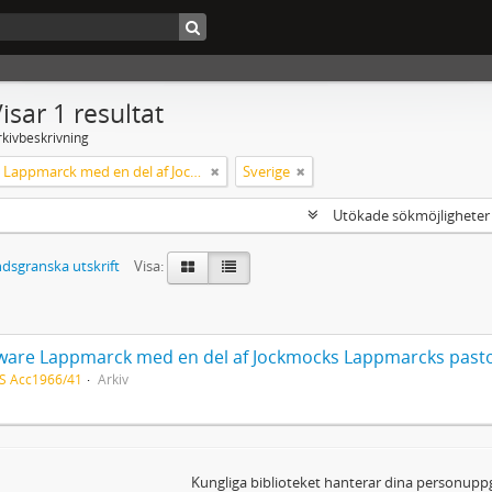
isar 1 resultat
rkivbeskrivning
Gelliware Lappmarck med en del af Jockmocks Lappmarcks pastorat
Sverige
Utökade sökmöjlighete
dsgranska utskrift
Visa:
iware Lappmarck med en del af Jockmocks Lappmarcks past
S Acc1966/41
Arkiv
Kungliga biblioteket hanterar dina personuppg