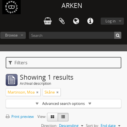
ARKEN
Log in
Browse
Filters
Showing 1 results
Archival description
Martinson, Moa
Skåne
Advanced search options
Print preview
View:
Direction:
Descending
Sort by:
End date