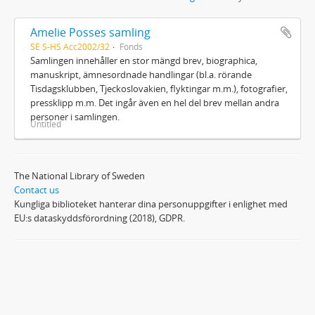
Amelie Posses samling
SE S-HS Acc2002/32
Fonds
Samlingen innehåller en stor mängd brev, biographica,
manuskript, ämnesordnade handlingar (bl.a. rörande
Tisdagsklubben, Tjeckoslovakien, flyktingar m.m.), fotografier,
pressklipp m.m. Det ingår även en hel del brev mellan andra
personer i samlingen.
Untitled
The National Library of Sweden
Contact us
Kungliga biblioteket hanterar dina personuppgifter i enlighet med
EU:s dataskyddsförordning (2018), GDPR.