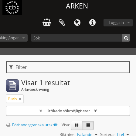
ARKEN
Logga in
ökingångar
Filter
Visar 1 resultat
Arkivbeskrivning
Paris
Utökade sökmöjligheter
Förhandsgranska utskrift
Visa:
Riktning:
Fallande
Sortera:
Titel