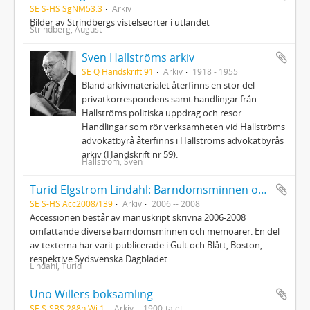
SE S-HS SgNM53:3
Arkiv
Bilder av Strindbergs vistelseorter i utlandet
Strindberg, August
Sven Hallströms arkiv
SE Q Handskrift 91
Arkiv
1918 - 1955
Bland arkivmaterialet återfinns en stor del
privatkorrespondens samt handlingar från
Hallströms politiska uppdrag och resor.
Handlingar som rör verksamheten vid Hallströms
advokatbyrå återfinns i Hallströms advokatbyrås
arkiv (Handskrift nr 59).
Hallström, Sven
Turid Elgstrom Lindahl: Barndomsminnen och memoarer. Tillägg
SE S-HS Acc2008/139
Arkiv
2006 -- 2008
Accessionen består av manuskript skrivna 2006-2008
omfattande diverse barndomsminnen och memoarer. En del
av texterna har varit publicerade i Gult och Blått, Boston,
respektive Sydsvenska Dagbladet.
Lindahl, Turid
Uno Willers boksamling
SE S-SBS 288n Wi 1
Arkiv
1900-talet