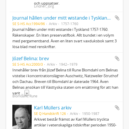
och uppsatser.
Lindner, Jörg
Journal hållen under mitt wistande i Tyskland, räkenskaper, liten preservatifbok
SE S-HS Acc1994/96
Arkiv
1757-1760
Journal hållen under mitt wistande i Tyskland 1757-1760.
Räkenskaper. En liten preservatifbok. Allt bundet i en volym
med pergamentband. Även en liten svart vaxduksbok samt 3
lösa blad med renskrifter.
Józef Belina: brev
SE S-HS Acc2000/3
Arkiv
1942--1979
Innehåller brev från Józef Belina till Rune Blomdahl om Belinas
vistelse i koncentrationslägren Auschwitz, Natzweiler-Struthof
och Dachau. Breven till Blomdahl är daterade 1964. Även
Belinas ansökan till Västtyska staten om ersättning för att han
varit
...
»
Blomdahl, Rune
Karl Müllers arkiv
SE Q Handskrift 126
Arkiv
1950-1987
Arkivet består främst av Karl Müllers tryckta
artiklar i vetenskapliga tidskrifter perioden 1950-