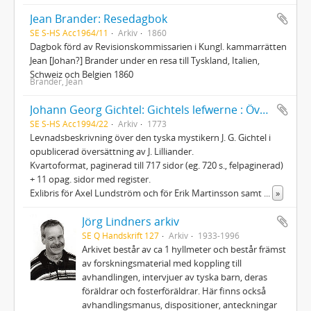
Jean Brander: Resedagbok
SE S-HS Acc1964/11
Arkiv
1860
Dagbok förd av Revisionskommissarien i Kungl. kammarrätten
Jean [Johan?] Brander under en resa till Tyskland, Italien,
Schweiz och Belgien 1860
Brander, Jean
Johann Georg Gichtel: Gichtels lefwerne : Översättning från tyskan av Johan Lilliander, segelmakare
SE S-HS Acc1994/22
Arkiv
1773
Levnadsbeskrivning över den tyska mystikern J. G. Gichtel i
opublicerad översättning av J. Lilliander.
Kvartoformat, paginerad till 717 sidor (eg. 720 s., felpaginerad)
+ 11 opag. sidor med register.
Exlibris för Axel Lundström och för Erik Martinsson samt
...
»
Jörg Lindners arkiv
SE Q Handskrift 127
Arkiv
1933-1996
Arkivet består av ca 1 hyllmeter och består främst
av forskningsmaterial med koppling till
avhandlingen, intervjuer av tyska barn, deras
föräldrar och fosterföräldrar. Här finns också
avhandlingsmanus, dispositioner, anteckningar