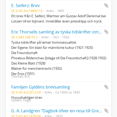
E. Seiferz: Brev
SE S-HS Acc1969/119
Arkiv
1891
Ett brev från E. Seiferz, Wärhter am Gustav Adolf Denkmal bei
Lützen till en löjtnant. Innehåller även pressklipp och tryck.
Eric Thorsells samling av tyska tidskrifter om homosexualitet
SE S-SBS 288 Th 2
Arkiv
1921 - 1932
Tyska tidskrifter på temat homosexualitet.
Der Eigene: Ein blatt für männliche kultur (1921-1925)
Die Freundschaft
Phoebus-Bilderschau [bilaga till Die Freundschaft] (1928-1932)
Das Kleine Blatt (1928)
Blätter für menchentrecht (1932)
Der Eros (1931)
Thorsell, Eric
Familjen Gyldéns brevsamling
SE S-HS Acc2012/29
Arkiv
Ca 1850-ca 1945
Huvudsakligen brev
Gyldén, Hugo
G. A. Landgren "Dagbok öfver en resa till Greifswald, Berlin, Wittenberg, Halle, Leipzig gjord sommaren 1833. 1sta häftet: Sverige, Greifswald, Berlin"
SE S-HS Acc1970/34
Arkiv
1833