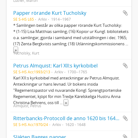
Luther, Martin
Papper rörande Kurt Tucholsky
SE S-HS L65
Arkiv
1914--1967
* Samlingen består av olika papper rörande Kurt Tucholsky:
* (1-15) Lisa Matthias samling; (16) Kopior ur Kungl. bibliotekets
o.a. samlingar, gjorda i samband med utställningen i dec. 1965;
(17) Zenta Bergkvists samling; (18) Utlänningskommissionens
...
»
Tucholsky, Kurt
Petrus Almquist: Karl XII:s kyrkobibel
SE S-HS Acc1993/213
Arkiv
1700--1765
Karl XII:s kyrkobibel med anteckningar av Petrus Almquist.
Anteckningar ur hans levnad. Ur bokens insida
"Regementspastor vid nuvarande Kongl. Sprengtportenske
Regementet, kjöpt för min Tredje Kärelskeliga Hustru Anna
Christina Behrens, oss till
...
»
Almquist, Petrus
Ritterbancks-Protocoll de anno 1620 bis 1648 sammanbundet med Die dreijmahl gehaltene Curländische Ritterbänke von anno 1620, 1631 und 1634
SE S-HS Acc1970/24
Arkiv
1620 - 1648
Släkten Bagges papper