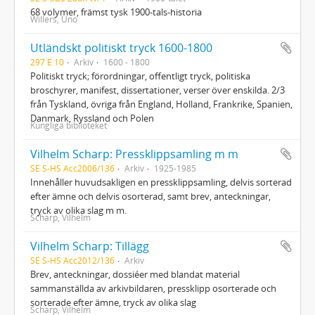
68 volymer, främst tysk 1900-tals-historia
Willers, Uno
Utländskt politiskt tryck 1600-1800
297 E 10
Arkiv
1600 - 1800
Politiskt tryck; förordningar, offentligt tryck, politiska
broschyrer, manifest, dissertationer, verser över enskilda. 2/3
från Tyskland, övriga från England, Holland, Frankrike, Spanien,
Danmark, Ryssland och Polen
Kungliga biblioteket
Vilhelm Scharp: Pressklippsamling m m
SE S-HS Acc2006/136
Arkiv
1925-1985
Innehåller huvudsakligen en pressklippsamling, delvis sorterad
efter ämne och delvis osorterad, samt brev, anteckningar,
tryck av olika slag m m.
Scharp, Vilhelm
Vilhelm Scharp: Tillägg
SE S-HS Acc2012/136
Arkiv
Brev, anteckningar, dossiéer med blandat material
sammanställda av arkivbildaren, pressklipp osorterade och
sorterade efter ämne, tryck av olika slag
Scharp, Vilhelm