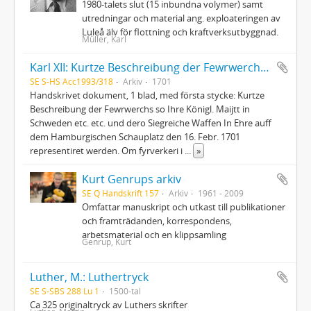
1980-talets slut (15 inbundna volymer) samt
utredningar och material ang. exploateringen av
Luleå älv för flottning och kraftverksutbyggnad.
Müller, Karl
Karl XII: Kurtze Beschreibung der Fewrwerchs...
SE S-HS Acc1993/318
Arkiv
1701
Handskrivet dokument, 1 blad, med första stycke: Kurtze
Beschreibung der Fewrwerchs so Ihre Königl. Maijtt in
Schweden etc. etc. und dero Siegreiche Waffen In Ehre auff
dem Hamburgischen Schauplatz den 16. Febr. 1701
representiret werden. Om fyrverkeri i
...
»
Kurt Genrups arkiv
SE Q Handskrift 157
Arkiv
1961 - 2009
Omfattar manuskript och utkast till publikationer
och framträdanden, korrespondens,
arbetsmaterial och en klippsamling
Genrup, Kurt
Luther, M.: Luthertryck
SE S-SBS 288 Lu 1
1500-tal
Ca 325 originaltryck av Luthers skrifter