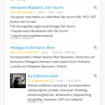
Herwarth Waldens: Der Sturm
SE S-SBS 288 Wa 2
Arkiv
1912 - 1927
14 kapslar med häften av tidskriften Der Sturm från 1912-1927
(luckor kan finnas)
Två monografier utgivna på förlaget Der Sturm
1 kapsel med månadsbrev från Der Sturm
1 kapsel med dubblettmaterial
Walden, Herwarth
Hildegard Uhlmann: Brev
SE S-HS Acc1995/101
Arkiv
1930-tal - 1950-tal
Korrespondens mellan läkaren Max Neumann, Karlsruhe och
döttrarna Hildegard Uhlmann med maken Erich Uhlmann,
Ludvika och Elisabeth Neumann, Oxford.
Isa Edholms arkiv
SE Q Handskrift 227
Arkiv
1937-2018
Arkivet omfattar manuskript, korrespondens,
radioprogram, projekt, intervjuer, föredrag,
anteckningsböcker, almanackor, klippsamling,
fotografier, kassetter, DAT och rullband.
Edholm, Isa