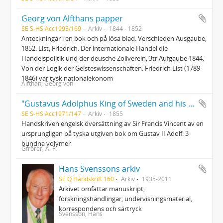
Georg von Alfthans papper
SE S-HS Acc1993/169
Arkiv
1844 - 1852
Anteckningar i en bok och på lösa blad. Verschieden Ausgaube,
1852: List, Friedrich: Der internationale Handel die
Handelspolitik und der deusche Zollverein, 3tr Aufgaube 1844;
Von der Logik der Geisteswissenschaften. Friedrich List (1789-
1846) var tysk nationalekonom
Alfthan, Georg von
"Gustavus Adolphus King of Sweden and his times"
SE S-HS Acc1971/147
Arkiv
1855
Handskriven engelsk översättning av Sir Francis Vincent av en
ursprungligen på tyska utgiven bok om Gustav II Adolf. 3
bundna volymer
Gfrörer, A. F.
Hans Svenssons arkiv
SE Q Handskrift 160
Arkiv
1935-2011
Arkivet omfattar manuskript,
forskningshandlingar, undervisningsmaterial,
korrespondens och särtryck
Svensson, Hans