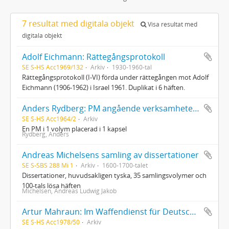
7 resultat med digitala objekt
Visa resultat med
digitala objekt
Adolf Eichmann: Rättegångsprotokoll
SE S-HS Acc1969/132
Arkiv
1930-1960-tal
Rättegångsprotokoll (I-VI) förda under rättegången mot Adolf
Eichmann (1906-1962) i Israel 1961. Duplikat i 6 häften.
Anders Rydberg: PM angående verksamheten vid Staats- und Universitätsbibliothek i Hamburg
SE S-HS Acc1964/2
Arkiv
En PM i 1 volym placerad i 1 kapsel
Rydberg, Anders
Andreas Michelsens samling av dissertationer
SE S-SBS 288 Mi 1
Arkiv
1600-1700-talet
Dissertationer, huvudsakligen tyska, 35 samlingsvolymer och
100-tals lösa häften
Michelsen, Andreas Ludwig Jakob
Artur Mahraun: Im Waffendienst für Deutschland
SE S-HS Acc1978/50
Arkiv