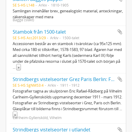
SE S-HS L148
Arkiv
1810-1905
Samlingen innehåller brev, genealogiskt material, anteckningar,
räkenskaper med mera
Bagge (släkt)
Stambok från 1500-talet
SE S-HS Acc2013/29
Arkiv
1500-talet
Accessionen består av en stambok i tväroktav (ca 95x125 mm).
Med cirka 180 st tillskrifter, 1578-1583, 97 blad. Ägaren har med
all sannolikhet tillhört hertig Karls (sedermera Karl IX) följe
under de pfalziska resorna i slutet på 1570-talet och början på
...
»
Strindbergs vistelseorter Grez Paris Berlin: Fotografier av Eric Rafael Rådberg
SE S-HS SgNM53:4
Arkiv
1911 - 1912
Fotografier tagna av skulptören Eric Rafael-Rådberg på Vilhelm
Carlheim-Gyllenskölds uppmaning december 1911 - mars 1912.
Fotografier av Strindbergs vistelseorter i Grez, Paris och Berlin.
Glasplåtar till bilderna finns i Strindbergsrummet förutom till
...
»
Carlheim-Gyllensköld, Vilhelm
Strindbergs vistelseorter i utlandet