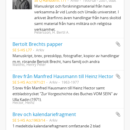
SE Q Handskrift 171
Arkiv
1950-tal - 2001, odat
Manuskript och forskningsmaterial från hans
verksamma år vid Lunds och Umeås universitet. I
arkivet återfinns även handlingar från hans skoltid
samt material från hans militära och religiösa
verksamhet.
Petersson, H. Bertil A.
Bertolt Brechts papper
SE S-HS L77
Arkiv
Manuskript, brev, pressklipp, fotografier, kopior av handlingar
m.m. rörande Bertolt Brecht, hans familj och andra
Matthis, Henry Peter
Brev från Manfred Hausmann till Heinz Hector
SE S-HS Acc1971/21
Arkiv
1963-1977
5 brev från Manfred Hausmann till Heinz Hector samt
ettbladstrycket "Zur Vorgeschichte des Buches VOM SEIN" av
Ulla Kadin (1971).
Hector, Heinz
Brev och kalendariefragment
SE S-HS Acc1963/14
Arkiv
1 medeltida kalendariefragment omfattande 2 blad