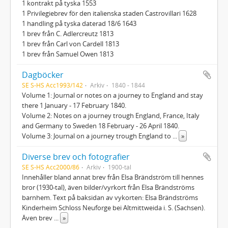
1 kontrakt på tyska 1553
1 Privilegiebrev för den italienska staden Castrovillari 1628
1 handling på tyska daterad 18/6 1643
1 brev från C. Adlercreutz 1813
1 brev från Carl von Cardell 1813
1 brev från Samuel Owen 1813
Dagböcker
SE S-HS Acc1993/142
Arkiv
1840 - 1844
Volume 1: Journal or notes on a journey to England and stay
there 1 January - 17 February 1840.
Volume 2: Notes on a journey trough England, France, Italy
and Germany to Sweden 18 February - 26 April 1840.
Volume 3: Journal on a journey trough England to
...
»
Diverse brev och fotografier
SE S-HS Acc2000/86
Arkiv
1900-tal
Innehåller bland annat brev från Elsa Brändström till hennes
bror (1930-tal), även bilder/vyrkort från Elsa Brändströms
barnhem. Text på baksidan av vykorten: Elsa Brändströms
Kinderheim Schloss Neuforge bei Altmittweida i. S. (Sachsen).
Även brev
...
»