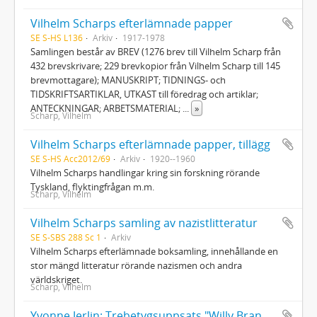
Vilhelm Scharps efterlämnade papper
SE S-HS L136
Arkiv
1917-1978
Samlingen består av BREV (1276 brev till Vilhelm Scharp från
432 brevskrivare; 229 brevkopior från Vilhelm Scharp till 145
brevmottagare); MANUSKRIPT; TIDNINGS- och
TIDSKRIFTSARTIKLAR, UTKAST till föredrag och artiklar;
ANTECKNINGAR; ARBETSMATERIAL;
...
»
Scharp, Vilhelm
Vilhelm Scharps efterlämnade papper, tillägg
SE S-HS Acc2012/69
Arkiv
1920--1960
Vilhelm Scharps handlingar kring sin forskning rörande
Tyskland, flyktingfrågan m.m.
Scharp, Vilhelm
Vilhelm Scharps samling av nazistlitteratur
SE S-SBS 288 Sc 1
Arkiv
Vilhelm Scharps efterlämnade boksamling, innehållande en
stor mängd litteratur rörande nazismen och andra
världskriget.
Scharp, Vilhelm
Yvonne Jerlin: Trebetygsuppsats "Willy Brandt - Die Stockholmer Jahre 1940-1945"