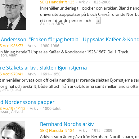
SE Q Handskrift 125
Arkiv
1825-2006
Innehåller underlag till böcker och artiklar. Bland ha
universitetsuppsatser på B och C-nivå rörande Norrbo
ett omfattande person- och
...
»
Axelson, Alf W
n Andersson: "Fröken får jag betala"! Uppsalas Kaféer & Kon
S Acc1986/73
Arkiv
1980-1986
n får jag betala"! Uppsalas Kaféer & Konditorier 1925-1967. Del 1. Tryck.
son, Allan
e Stäkets arkiv : Släkten Björnstjerna
S Acc1970/41
Arkiv
1691--1950
t innehåller privata och officiella handlingar rörande släkten Björnstjerna s
i original och avskrift, både till och från arkivbildarna samt mellan andra 
jerna (släkt)
ed Nordenssons papper
S Acc1974/112
Arkiv
1800-talet
sson, Arfved
Bernhard Nordhs arkiv
SE Q Handskrift 184
Arkiv
1915 - 2009
Arkivet som är en gåva från Bernhard Nordhs barn, omf