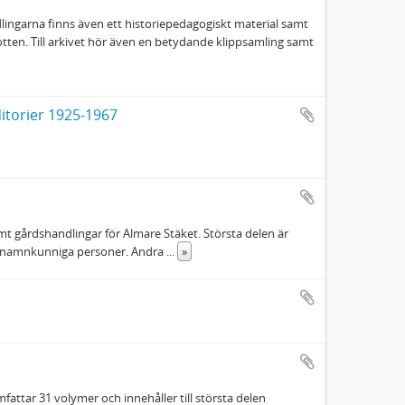
ndlingarna finns även ett historiepedagogiskt material samt
tten. Till arkivet hör även en betydande klippsamling samt
ditorier 1925-1967
amt gårdshandlingar för Almare Stäket. Största delen är
ofta namnkunniga personer. Andra
...
»
attar 31 volymer och innehåller till största delen