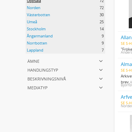
Uppsala
72
Norden
72
Västerbotten
30
Umeå
25
Stockholm
14
Ångermanland
9
Alla
Norrbotten
9
SE S-H
"Fröke
Lappland
7
Anders
ämne
Almar
handlingstyp
SE S-H
Arkive
beskrivningsnivå
brev, 
Björnst
mediatyp
Arfv
SE S-H
Norden