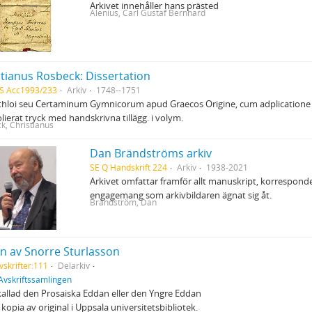
Arkivet innehåller hans prästed
Alenius, Carl Gustaf Bernhard
stianus Rosbeck: Dissertation
S Acc1993/233
Arkiv
1748--1751
hloi seu Certaminum Gymnicorum apud Graecos Origine, cum adplicatione ad r
olierat tryck med handskrivna tillägg. i volym.
k, Christianus
Dan Brändströms arkiv
SE Q Handskrift 224
Arkiv
1938-2021
Arkivet omfattar framför allt manuskript, korrespo
engagemang som arkivbildaren ägnat sig åt.
Brändström, Dan
n av Snorre Sturlasson
vskrifter:111
Delarkiv
Avskriftssamlingen
allad den Prosaiska Eddan eller den Yngre Eddan
l kopia av original i Uppsala universitetsbibliotek.