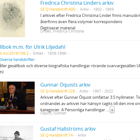
Fredrica Christina Linders arkiv
SE Q Handskrift 40D
Arkiv
1802 - 1869
I arkivet efter Fredrica Christina Linder finns manuskr
återfinns även flera volymer korrespondens
Digitiserat material
Linder, Fredrica Christina
lbok m.m. för Ulrik Liljedahl
S Acc2019/106:2
Enhet
1858-1896
Diverse handskrifter
ller gesällbok och diverse biografiska handlingar rörande svarvargesällen U
ahl
Gunnar Öquists arkiv
SE Q Handskrift 228
Arkiv
1967 - 2022
Arkivet efter Gunnar Öquist omfattar 3.5 hyllmeter. T
ordnandet av arkivet har hänsyn tagits till den inre o
kategorier. A Personliga handlingar
...
»
Öquist, Gunnar
Gustaf Hallströms arkiv
SE Q Handskrift 7A
Arkiv