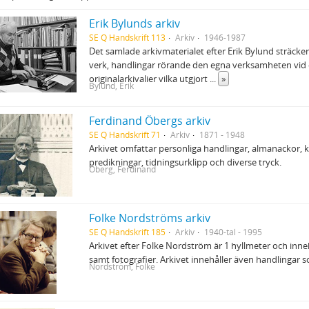
Erik Bylunds arkiv
SE Q Handskrift 113
Arkiv
1946-1987
Det samlade arkivmaterialet efter Erik Bylund sträcke
verk, handlingar rörande den egna verksamheten vid
originalarkivalier vilka utgjort
...
»
Bylund, Erik
Ferdinand Öbergs arkiv
SE Q Handskrift 71
Arkiv
1871 - 1948
Arkivet omfattar personliga handlingar, almanackor,
predikningar, tidningsurklipp och diverse tryck.
Öberg, Ferdinand
Folke Nordströms arkiv
SE Q Handskrift 185
Arkiv
1940-tal - 1995
Arkivet efter Folke Nordström är 1 hyllmeter och inn
samt fotografier. Arkivet innehåller även handlingar 
Nordström, Folke