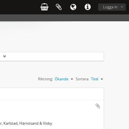
Logga in
r
Riktning:
Ökande
Sortera:
Titel
ar, Karlstad, Härnösand & Visby.