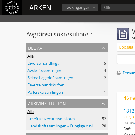
ARKEN
Sökingångar
V
Avgränsa sökresultatet:
A
del av
Uppsala
Alla
Diverse handlingar
5
Avskriftssamlingen
4
Förhan
Selma Lagerlöf-samlingen
2
Diverse handskrifter
1
Pollerska samlingen
1
46 re
arkivinstitution
1812
Alla
SE Q A
Umeå universitetsbibliotek
52
Del av
Handskriftssamlingen - Kungliga biblioteket
20
Stift:
Kopior