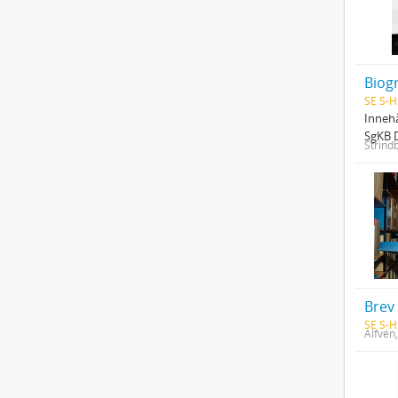
Biog
SE S-H
Innehå
SgKB D
Strind
Brev 
SE S-H
Alfvén