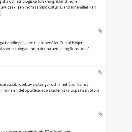
iska och etnologiska forskning, ibland inom
huvudsakligen inom samisk kultur. Bland innehållet kan
ga handlingar, som bl a innehåller Gustaf Höijers
oksanteckningar. Inom denna avdelning finns också
rsitetsbibliotek av släktingar och innehåller främst
n finns en del opublicerade akademiska uppsatser. Stora
a universitets bibliotek. 37 mikrofilmer.