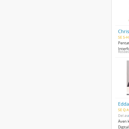
Chri
SE S-H
Pentat
Interf
Rosbec
Edda
SE Q A
Del av
Även k
Digita