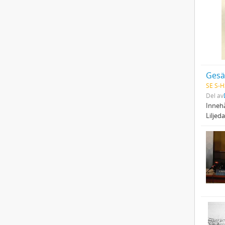
Gesäl
SE S-H
Del av
Innehå
Liljed