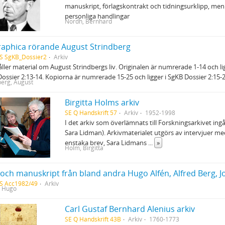
manuskript, förlagskontrakt och tidningsurklipp, men
personliga handlingar
Nordh, Bernhard
raphica rörande August Strindberg
S SgKB_Dossier2
Arkiv
ller material om August Strindbergs liv. Originalen är numrerade 1-14 och li
ossier 2:13-14. Kopiorna är numrerade 15-25 och ligger i SgKB Dossier 2:15-
berg, August
Birgitta Holms arkiv
SE Q Handskrift 57
Arkiv
1952-1998
I det arkiv som överlämnats till Forskningsarkivet ingår
Sara Lidman). Arkivmaterialet utgörs av intervjuer 
enstaka brev, Sara Lidmans
...
»
Holm, Birgitta
och manuskript från bland andra Hugo Alfén, Alfred Berg, Jo
S Acc1982/49
Arkiv
, Hugo
Carl Gustaf Bernhard Alenius arkiv
SE Q Handskrift 43B
Arkiv
1760-1773