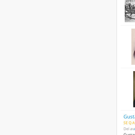
Gust
SE Q A
Del av
Gustav