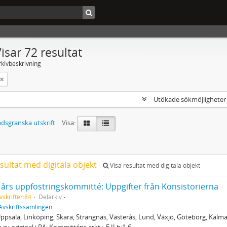
isar 72 resultat
rkivbeskrivning
Utökade sökmöjlighete
dsgranska utskrift
Visa:
sultat med digitala objekt
Visa resultat med digitala objekt
 års uppfostringskommitté: Uppgifter från Konsistorierna
vskrifter:84
Delarkiv
Avskriftssamlingen
 Uppsala, Linköping, Skara, Strängnäs, Västerås, Lund, Växjö, Göteborg, Kalm
 av original i RA; Kommitténs arkiv. E II b:1-6.