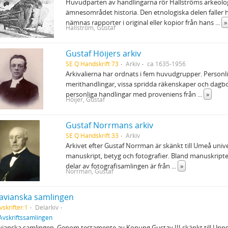
Huvudparten av handlingarna rör Hallströms arkeolog
ämnesområdet historia. Den etnologiska delen faller 
nämnas rapporter i original eller kopior från hans
...
»
Hallström, Gustaf
Gustaf Höijers arkiv
SE Q Handskrift 73
Arkiv
ca 1635-1956
Arkivalierna har ordnats i fem huvudgrupper. Personli
merithandlingar, vissa spridda räkenskaper och dagb
personliga handlingar med proveniens från
...
»
Höijer, Gustaf
Gustaf Norrmans arkiv
SE Q Handskrift 33
Arkiv
Arkivet efter Gustaf Norrman är skänkt till Umeå unive
manuskript, betyg och fotografier. Bland manuskripte
delar av fotografisamlingen är från
...
»
Norrman, Gustaf
avianska samlingen
vskrifter:1
Delarkiv
Avskriftssamlingen
ianska samlingen. Genom testamente av Konung Gustav III skänkt till Uppsal