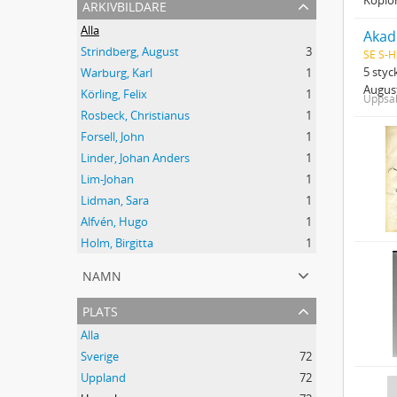
arkivbildare
Alla
Akad
Strindberg, August
3
SE S-H
5 styc
Warburg, Karl
1
August
Körling, Felix
1
Uppsal
Rosbeck, Christianus
1
Forsell, John
1
Linder, Johan Anders
1
Lim-Johan
1
Lidman, Sara
1
Alfvén, Hugo
1
Holm, Birgitta
1
namn
plats
Alla
Sverige
72
Uppland
72