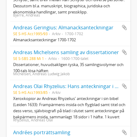
Dessutom bl.a. manuskript, biographica, juridiska och
ekonomiska handlingar, samt pressklipp.
Bjerre, Andreas
Andreas Geringius: Almanacksanteckningar
SE S-HS Acc1995/93
Arkiv
1700-1702
Almanacksanteckningar 1700-1702
Andreas Michelsens samling av dissertationer
SE S-SBS 288 Mi 1
Arkiv
1600-1700-talet
Dissertationer, huvudsakligen tyska, 35 samlingsvolymer och
100-tals lösa häften
Michelsen, Andreas Ludwig Jakob
Andreas Olai Rhyzelius: Hans anteckningar i sin bibel
SE S-HS Acc1993/85
Arkiv
Xeroxkopior av Andreas Rhyzelius' anteckningar i sin bibel
(Leiden 1633): Frampärmens insida och flygblad samt titel och
dess verso, självbiografi på blad i slutet samt anteckningar på
bakpärmens insida, sammanlagt 18 sidor i 1 häfte. 1 kuvert
Rhyzelius, Andreas Olai
Andrées porträttsamling