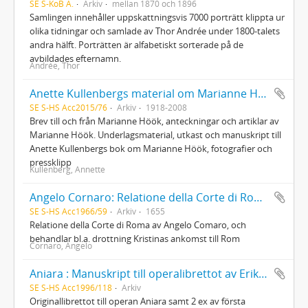
SE S-KoB A.
Arkiv
mellan 1870 och 1896
Samlingen innehåller uppskattningsvis 7000 porträtt klippta ur
olika tidningar och samlade av Thor Andrée under 1800-talets
andra hälft. Porträtten är alfabetiskt sorterade på de
avbildades efternamn.
Andrée, Thor
Anette Kullenbergs material om Marianne Höök
SE S-HS Acc2015/76
Arkiv
1918-2008
Brev till och från Marianne Höök, anteckningar och artiklar av
Marianne Höök. Underlagsmaterial, utkast och manuskript till
Anette Kullenbergs bok om Marianne Höök, fotografier och
pressklipp
Kullenberg, Annette
Angelo Cornaro: Relatione della Corte di Roma
SE S-HS Acc1966/59
Arkiv
1655
Relatione della Corte di Roma av Angelo Comaro, och
behandlar bl.a. drottning Kristinas ankomst till Rom
Cornaro, Angelo
Aniara : Manuskript till operalibrettot av Erik Lindegren efter Harry Martinssons versepos
SE S-HS Acc1996/118
Arkiv
Originallibrettot till operan Aniara samt 2 ex av första