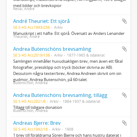
med bilder och brevkopior
Revai, André
André Theuriet: Ett sjörå
SE S-HS Acc1993/256
Arkiv
Manuskript i ett häfte. Ett sjörå. Översatt av Anders Lenander
Theuriet, André
Andrea Butenschöns brevsamling
SE S-HS Acc2019/138
Arkiv
1877-1965 & odaterat
Samlingen innehåller huvudsakligen brev, men även ett fåtal
fotografier, pressklipp och tryck (böcker skrivna av AB).
Dessutom några texter/brev, Andrea Andreen skrivit om sin
gudmor, Andrea Butenschön, på 60-talet.
Butenschön, Andrea
Andrea Butenschöns brevsamling, tillägg
SE S-HS Acc2021/8
Arkiv
1884-1937 & odaterat
Tillägg till tidigare donation
Butenschön, Andrea
Andreas Bjerre: Brev
SE S-HS Acc1992/18
Arkiv
1908
1 brev till föräldrarna Sören Bjerre och hans hustru daterat i