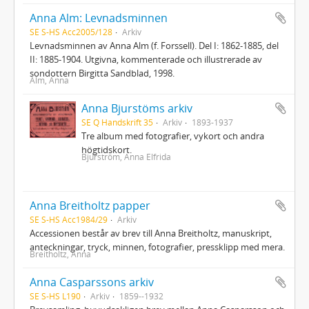
Anna Alm: Levnadsminnen
SE S-HS Acc2005/128
Arkiv
Levnadsminnen av Anna Alm (f. Forssell). Del I: 1862-1885, del
II: 1885-1904. Utgivna, kommenterade och illustrerade av
sondottern Birgitta Sandblad, 1998.
Alm, Anna
Anna Bjurstöms arkiv
SE Q Handskrift 35
Arkiv
1893-1937
Tre album med fotografier, vykort och andra
högtidskort.
Bjurström, Anna Elfrida
Anna Breitholtz papper
SE S-HS Acc1984/29
Arkiv
Accessionen består av brev till Anna Breitholtz, manuskript,
anteckningar, tryck, minnen, fotografier, pressklipp med mera.
Breitholtz, Anna
Anna Casparssons arkiv
SE S-HS L190
Arkiv
1859--1932