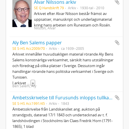
Alvar Nilssons arkiv
SE Q Handskrift 79
Arkiv
1930-tal - 2010
Arkivet efter Alvar Nilsson består främst av
uppsatser, manuskript och underlagsmaterial
kring hans arbeten om Runestam och Rosén.
Nilsson, Alvar
Aly Ben Salems papper
SE S-HS Acc2009/70
Arkiv
ca 1939--2005
Arkivet innehåller huvudsakligen material rörande Aly Bens
Salems konstnärliga verksamhet, särskilt hans utställningar
och föredrag på olika platser i Sverige. Dessutom ingår
handlingar rörande hans politiska verksamhet i Sverige och
Tunisien.
I arkivet
...
»
Ben Salem, Aly
Ämbetsskrivelse till Furusunds inlopps tullkammare : från Landskansliet i Stockholm 1843
SE S-HS Acc1991/45
Arkiv
1843
Ämbetsskrivelse från Landskansliet ang. auktion på
strandgods, daterad 17/1 1843 och undertecknad av t. f.
landshövdingen i Stockholms län Claes Fredrik Horn (1791-
1865), 1 blad