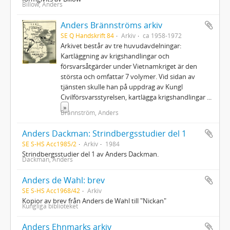
Billow, Anders
Anders Brännströms arkiv
SE Q Handskrift 84
Arkiv
ca 1958-1972
Arkivet består av tre huvudavdelningar:
Kartläggning av krigshandlingar och
försvarsåtgärder under Vietnamkriget är den
största och omfattar 7 volymer. Vid sidan av
tjänsten skulle han på uppdrag av Kungl
Civilförsvarsstyrelsen, kartlägga krigshandlingar
...
»
Brännström, Anders
Anders Dackman: Strindbergsstudier del 1
SE S-HS Acc1985/2
Arkiv
1984
Strindbergsstudier del 1 av Anders Dackman.
Dackman, Anders
Anders de Wahl: brev
SE S-HS Acc1968/42
Arkiv
Kopior av brev från Anders de Wahl till "Nickan"
Kungliga biblioteket
Anders Ehnmarks arkiv