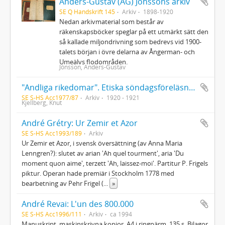
Anders-Gustav (AG) Jönssons arkiv
SE Q Handskrift 145
Arkiv
1898-1920
Nedan arkivmaterial som består av
räkenskapsböcker speglar på ett utmärkt sätt den
så kallade miljondrivning som bedrevs vid 1900-
talets början i övre delarna av Ångerman- och
Umeälvs flodområden.
Jönsson, Anders-Gustav
"Andliga rikedomar". Etiska söndagsföreläsningar av professor Knut Kjellberg. Stockholms Arbetareinstitut, våren 1920 samt arbetsåret 1920-21. Stenografiskt referat.
SE S-HS Acc1977/87
Arkiv
1920 - 1921
Kjellberg, Knut
André Grétry: Ur Zemir et Azor
SE S-HS Acc1993/189
Arkiv
Ur Zemir et Azor, i svensk översättning (av Anna Maria
Lenngren?): slutet av arian 'Ah quel tourment', aria 'Du
moment quon aime', terzett 'Ah, laissez-moi'. Partitur P. Frigels
piktur. Operan hade premiär i Stockholm 1778 med
bearbetning av Pehr Frigel (
...
»
André Revai: L'un des 800.000
SE S-HS Acc1996/111
Arkiv
ca 1994
Manuskript, maskinskrivna kopior, A4 i ringpärm, 135 s. Bilagor