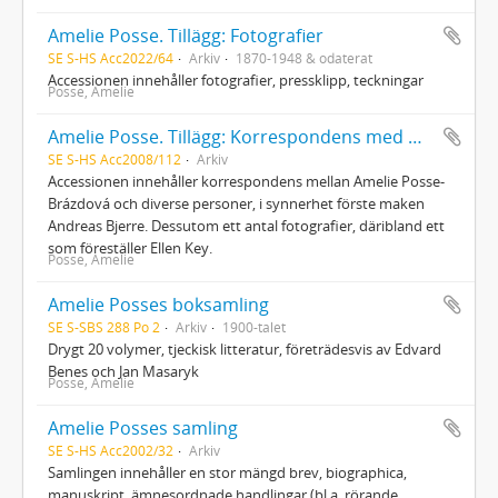
Amelie Posse. Tillägg: Fotografier
SE S-HS Acc2022/64
Arkiv
1870-1948 & odaterat
Accessionen innehåller fotografier, pressklipp, teckningar
Posse, Amelie
Amelie Posse. Tillägg: Korrespondens med mera
SE S-HS Acc2008/112
Arkiv
Accessionen innehåller korrespondens mellan Amelie Posse-
Brázdová och diverse personer, i synnerhet förste maken
Andreas Bjerre. Dessutom ett antal fotografier, däribland ett
som föreställer Ellen Key.
Posse, Amelie
Amelie Posses boksamling
SE S-SBS 288 Po 2
Arkiv
1900-talet
Drygt 20 volymer, tjeckisk litteratur, företrädesvis av Edvard
Benes och Jan Masaryk
Posse, Amelie
Amelie Posses samling
SE S-HS Acc2002/32
Arkiv
Samlingen innehåller en stor mängd brev, biographica,
manuskript, ämnesordnade handlingar (bl.a. rörande