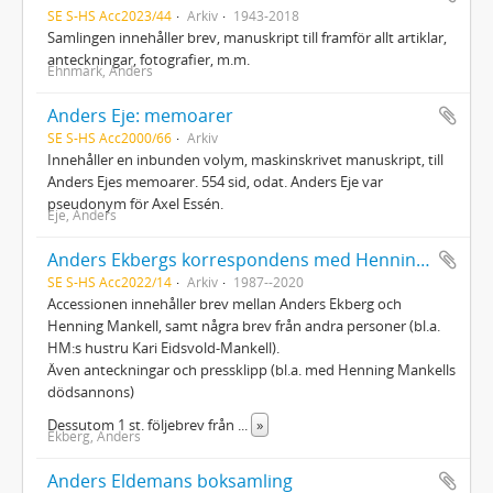
SE S-HS Acc2023/44
Arkiv
1943-2018
Samlingen innehåller brev, manuskript till framför allt artiklar,
anteckningar, fotografier, m.m.
Ehnmark, Anders
Anders Eje: memoarer
SE S-HS Acc2000/66
Arkiv
Innehåller en inbunden volym, maskinskrivet manuskript, till
Anders Ejes memoarer. 554 sid, odat. Anders Eje var
pseudonym för Axel Essén.
Eje, Anders
Anders Ekbergs korrespondens med Henning Mankell
SE S-HS Acc2022/14
Arkiv
1987--2020
Accessionen innehåller brev mellan Anders Ekberg och
Henning Mankell, samt några brev från andra personer (bl.a.
HM:s hustru Kari Eidsvold-Mankell).
Även anteckningar och pressklipp (bl.a. med Henning Mankells
dödsannons)
Dessutom 1 st. följebrev från
...
»
Ekberg, Anders
Anders Eldemans boksamling