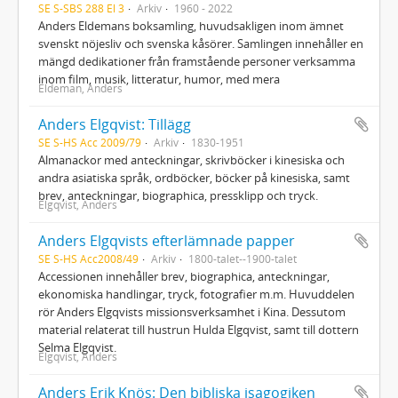
SE S-SBS 288 El 3
Arkiv
1960 - 2022
Anders Eldemans boksamling, huvudsakligen inom ämnet
svenskt nöjesliv och svenska kåsörer. Samlingen innehåller en
mängd dedikationer från framstående personer verksamma
inom film, musik, litteratur, humor, med mera
Eldeman, Anders
Anders Elgqvist: Tillägg
SE S-HS Acc 2009/79
Arkiv
1830-1951
Almanackor med anteckningar, skrivböcker i kinesiska och
andra asiatiska språk, ordböcker, böcker på kinesiska, samt
brev, anteckningar, biographica, pressklipp och tryck.
Elgqvist, Anders
Anders Elgqvists efterlämnade papper
SE S-HS Acc2008/49
Arkiv
1800-talet--1900-talet
Accessionen innehåller brev, biographica, anteckningar,
ekonomiska handlingar, tryck, fotografier m.m. Huvuddelen
rör Anders Elgqvists missionsverksamhet i Kina. Dessutom
material relaterat till hustrun Hulda Elgqvist, samt till dottern
Selma Elgqvist.
Elgqvist, Anders
Anders Erik Knös: Den bibliska isagogiken