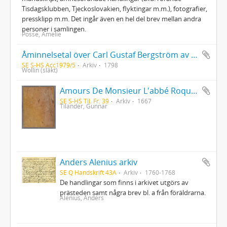
Tisdagsklubben, Tjeckoslovakien, flyktingar m.m.), fotografier,
pressklipp m.m. Det ingår även en hel del brev mellan andra
personer i samlingen.
Posse, Amelie
Åminnelsetal över Carl Gustaf Bergström av L. Wollin 1798. Kopia med transkription, noter och biografiska data av Gustaf Adolf Wolin
SE S-HS Acc1979/5
Arkiv
1798
Wollin (släkt)
Amours De Monsieur L'abbé Roquette avec Mademoiselle de Montauzier par Monsieur L'abbé Le Camus 1667
SE S-HS Til. Fr. 39
Arkiv
1667
Tilander, Gunnar
Anders Alenius arkiv
SE Q Handskrift 43A
Arkiv
1760-1768
De handlingar som finns i arkivet utgörs av
prästeden samt några brev bl. a från föräldrarna.
Alenius, Anders