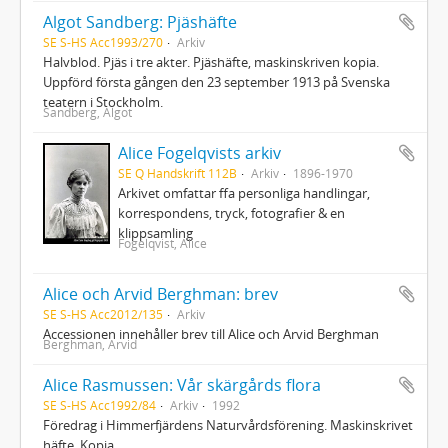
Algot Sandberg: Pjäshäfte
SE S-HS Acc1993/270
Arkiv
Halvblod. Pjäs i tre akter. Pjäshäfte, maskinskriven kopia.
Uppförd första gången den 23 september 1913 på Svenska
teatern i Stockholm.
Sandberg, Algot
Alice Fogelqvists arkiv
SE Q Handskrift 112B
Arkiv
1896-1970
Arkivet omfattar ffa personliga handlingar,
korrespondens, tryck, fotografier & en
klippsamling
Fogelqvist, Alice
Alice och Arvid Berghman: brev
SE S-HS Acc2012/135
Arkiv
Accessionen innehåller brev till Alice och Arvid Berghman
Berghman, Arvid
Alice Rasmussen: Vår skärgårds flora
SE S-HS Acc1992/84
Arkiv
1992
Föredrag i Himmerfjärdens Naturvårdsförening. Maskinskrivet
häfte. Kopia