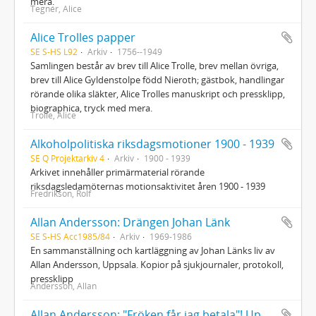
mera.
Tegnér, Alice
Alice Trolles papper
SE S-HS L92
Arkiv
1756--1949
Samlingen består av brev till Alice Trolle, brev mellan övriga,
brev till Alice Gyldenstolpe född Nieroth; gästbok, handlingar
rörande olika släkter, Alice Trolles manuskript och pressklipp,
biographica, tryck med mera.
Trolle, Alice
Alkoholpolitiska riksdagsmotioner 1900 - 1939
SE Q Projektarkiv 4
Arkiv
1900 - 1939
Arkivet innehåller primärmaterial rörande
riksdagsledamöternas motionsaktivitet åren 1900 - 1939
Fredrikson, Rolf
Allan Andersson: Drängen Johan Länk
SE S-HS Acc1985/84
Arkiv
1969-1986
En sammanställning och kartläggning av Johan Länks liv av
Allan Andersson, Uppsala. Kopior på sjukjournaler, protokoll,
pressklipp
Andersson, Allan
Allan Andersson: "Fröken får jag betala"! Uppsalas Kaféer & Konditorier 1925-1967