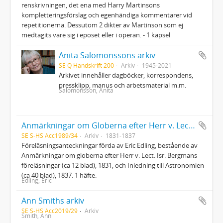
renskrivningen, det ena med Harry Martinsons
kompletteringsförslag och egenhändiga kommentarer vid
repetitionerna. Dessutom 2 dikter av Martinson som ej
medtagits vare sig i eposet eller i operan. - 1 kapsel
Anita Salomonssons arkiv
SE Q Handskrift 200
Arkiv
1945-2021
Arkivet innehåller dagböcker, korrespondens,
pressklipp, manus och arbetsmaterial m.m.
Salomonsson, Anita
Anmärkningar om Globerna efter Herr v. Lect. Isr. Bergmans föreläsningar. 1831
SE S-HS Acc1989/34
Arkiv
1831-1837
Föreläsningsanteckningar förda av Eric Edling, bestående av
Anmärkningar om globerna efter Herr v. Lect. Isr. Bergmans
föreläsningar (ca 12 blad), 1831, och Inledning till Astronomien
(ca 40 blad), 1837. 1 häfte.
Edling, Eric
Ann Smiths arkiv
SE S-HS Acc2019/29
Arkiv
Smith, Ann