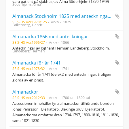
vara patient på sjukhus) av Alma Söderhjelm (1870-1949)
Söderhjelm, Alma
Almanack Stockholm 1825 med anteckningar av Henric Falkenberg
SE S-HS Acc1978/125
Arkiv
1825
Falkenberg, Henric
Almanacka 1866 med anteckningar
SE S-HS Acc1996/27
Arkiv
1866
Anteckningar av löjtnant Herman Landeberg, Stockholm.
Landeberg, Herman
Almanacka för år 1741
SE S-HS Acc1978/32
Arkiv
1741
Almanacka för år 1741 (defekt) med anteckningar, troligen
gjorda av en präst.
Almanackor
SE S-HS Acc2012/33
Arkiv
1700-tal--1800-tal
Accessionen innehåller fyra almanackor tillhörande bonden
Jonas Pehrsson i Bielkatorp, Blekinge (nuv. Bjelkatorp).
Almanackorna omfattar åren 1794-1797, 1800-1810, 1811-1820,
samt 1821-1830