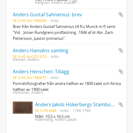
Hällgren, Anders Gustaf
Anders Gustaf Sahnenius: brev
SE S-HS Acc1968/46
Arkiv
Brev från Anders Gustaf Sahnenius till fru Munck m fl samt
"Vid... Johan Rundgrens jordfästning...1846 af dr Abr. Zach.
Pettersson, pastor primarius".
Anders Hanséns samling
SE S-HS Acc2013/25
Arkiv
Hansén, Anders
Anders Henschen: Tillägg
SE S-HS Acc1989/75
Arkiv
Porträttfotografier från andra hälften av 1800-talet och första
hälften av 1900-talet
Henschen, Anders
Anders Jakob Hökerbergs Stambok: Album amiçorum qvorum familiariori çonsortio uti, dedit fortuna
SE S-HS Ih49
Arkiv
1790-1794
Mått: 10,5 x 16,5 cm
Hökerberg, Anders Jakob