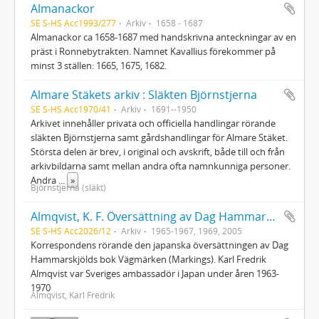
Almanackor
SE S-HS Acc1993/277
Arkiv
1658 - 1687
Almanackor ca 1658-1687 med handskrivna anteckningar av en
präst i Ronnebytrakten. Namnet Kavallius förekommer på
minst 3 ställen: 1665, 1675, 1682.
Almare Stäkets arkiv : Släkten Björnstjerna
SE S-HS Acc1970/41
Arkiv
1691--1950
Arkivet innehåller privata och officiella handlingar rörande
släkten Björnstjerna samt gårdshandlingar för Almare Stäket.
Största delen är brev, i original och avskrift, både till och från
arkivbildarna samt mellan andra ofta namnkunniga personer.
Andra
...
»
Björnstjerna (släkt)
Almqvist, K. F. Översättning av Dag Hammarskjölds bok Vägmärken
SE S-HS Acc2026/12
Arkiv
1965-1967, 1969, 2005
Korrespondens rörande den japanska översättningen av Dag
Hammarskjölds bok Vägmärken (Markings). Karl Fredrik
Almqvist var Sveriges ambassadör i Japan under åren 1963-
1970
Almqvist, Karl Fredrik