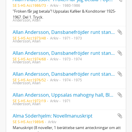
SE S-HS Acc1986/73
Arkiv
1980-1986
"Fröken får jag betala"! Uppsalas Kaféer & Konditorier 1925-
1967. Del 1. Tryck.
Andersson, Allan
Allan Andersson, Dansbanefröjder runt stan 1940-1947 del 1-2
SE S-HS Acc1973/48
Arkiv
1971 - 1973
Andersson, Allan
Allan Andersson, Dansbanefröjder runt stan 1940-1947 del 3
SE S-HS Acc1974/68
Arkiv
1973 - 1974
Andersson, Allan
Allan Andersson, Dansbanefröjder runt stan 1940-1947 del 4
SE S-HS Acc1976/52
Arkiv
1974 - 1975
Andersson, Allan
Allan Andersson, Uppsalas mahogny hall, Bluffen 1940-1947
SE S-HS Acc1972/19
Arkiv
1971
Andersson, Allan
Alma Söderhjelm: Novellmanuskript
SE S-HS Acc1989/6
Arkiv
Manuskript (8 noveller, 1 berättelse samt anteckningar om att