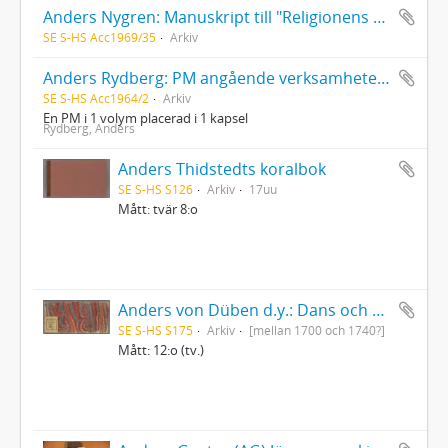
Anders Nygren: Manuskript till "Religionens hemligheter..." (Kopia)
SE S-HS Acc1969/35
Arkiv
Anders Rydberg: PM angående verksamheten vid Staats- und Universitätsbibliothek i Hamburg
SE S-HS Acc1964/2
Arkiv
En PM i 1 volym placerad i 1 kapsel
Rydberg, Anders
Anders Thidstedts koralbok
SE S-HS S126
Arkiv
17uu
Mått: tvär 8:o
Anders von Düben d.y.: Dans och sångmelodier samt marscher etc., dels i gammal tabulatur, dels i fem-linjesystemets notskrift
SE S-HS S175
Arkiv
[mellan 1700 och 1740?]
Mått: 12:o (tv.)