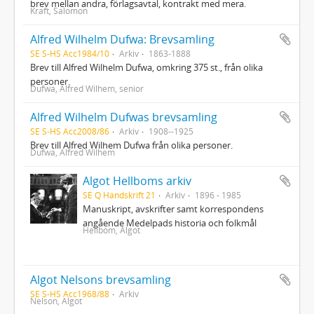
brev mellan andra, förlagsavtal, kontrakt med mera.
Kraft, Salomon
Alfred Wilhelm Dufwa: Brevsamling
SE S-HS Acc1984/10
Arkiv
1863-1888
Brev till Alfred Wilhelm Dufwa, omkring 375 st., från olika
personer.
Dufwa, Alfred Wilhem, senior
Alfred Wilhelm Dufwas brevsamling
SE S-HS Acc2008/86
Arkiv
1908--1925
Brev till Alfred Wilhem Dufwa från olika personer.
Dufwa, Alfred Wilhem
Algot Hellboms arkiv
SE Q Handskrift 21
Arkiv
1896 - 1985
Manuskript, avskrifter samt korrespondens
angående Medelpads historia och folkmål
Hellbom, Algot
Algot Nelsons brevsamling
SE S-HS Acc1968/88
Arkiv
Nelson, Algot