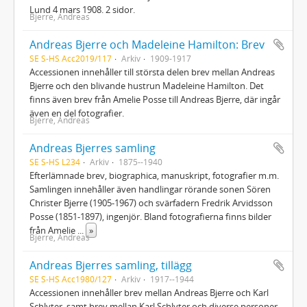
Lund 4 mars 1908. 2 sidor.
Bjerre, Andreas
Andreas Bjerre och Madeleine Hamilton: Brev
SE S-HS Acc2019/117
Arkiv
1909-1917
Accessionen innehåller till största delen brev mellan Andreas
Bjerre och den blivande hustrun Madeleine Hamilton. Det
finns även brev från Amelie Posse till Andreas Bjerre, där ingår
även en del fotografier.
Bjerre, Andreas
Andreas Bjerres samling
SE S-HS L234
Arkiv
1875--1940
Efterlämnade brev, biographica, manuskript, fotografier m.m.
Samlingen innehåller även handlingar rörande sonen Sören
Christer Bjerre (1905-1967) och svärfadern Fredrik Arvidsson
Posse (1851-1897), ingenjör. Bland fotografierna finns bilder
från Amelie
...
»
Bjerre, Andreas
Andreas Bjerres samling, tillägg
SE S-HS Acc1980/127
Arkiv
1917--1944
Accessionen innehåller brev mellan Andreas Bjerre och Karl
Schlyter, samt brev mellan Karl Schlyter och diverse personer.