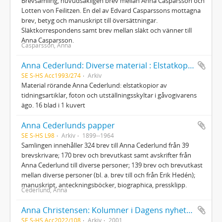
Brevsamling, huvudsakligen brev mellan Anna Casparsson och
Lotten von Feilitzen. En del av Edvard Casparssons mottagna
brev, betyg och manuskript till översättningar.
Släktkorrespondens samt brev mellan släkt och vänner till
Anna Casparsson.
Casparsson, Anna
Anna Cederlund: Diverse material : Elstatkopior av tidningsartiklar m. m.
SE S-HS Acc1993/274
Arkiv
Material rörande Anna Cederlund: elstatkopior av
tidningsartiklar, foton och utställningsskyltar i gåvogivarens
ägo. 16 blad i 1 kuvert
Anna Cederlunds papper
SE S-HS L98
Arkiv
1899--1964
Samlingen innehåller 324 brev till Anna Cederlund från 39
brevskrivare; 170 brev och brevutkast samt avskrifter från
Anna Cederlund till diverse personer; 139 brev och brevutkast
mellan diverse personer (bl. a. brev till och från Erik Hedén);
manuskript, anteckningsböcker, biographica, pressklipp.
Cederlund, Anna
Anna Christensen: Kolumner i Dagens nyheter 1981-2000 - Otryckt bok dedikerad till Åsa Moberg Boije
SE S-HS Acc2022/108
Arkiv
2001