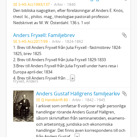
SE S-HS Acc1993/137
Arkiv
1840
Den bibliska isagogiken, efter föreläsningar af Anders E. Knös,
theol. lic., philos. mag., theologiae pastorali professor.
Nedskrivet av M. W. Österdahl. 136 s. 1 vol
Anders Fryxell: Familjebrev
SE S-HS Acc2017/39
Arkiv
1824-1862
1. Brev till Anders Fryxell från Julia Fryxell - fästmöbrev 1824-
1825, brev 1825
2. Brev till Anders Fryxell från Julia Fryxell 1829-1833
3.Brev till Anders Fryxell från Julia Fryxell under hans resa i
Europa april-dec 1834
4. Brev till Anders Fryxell från
...
»
Fryxell, Anders
Anders Gustaf Hällgrens familjearkiv
SE Q Handskrift 80
Arkiv
1842 - 1945
I arkivet som omfattar 8 volymer ingår personliga
handlingar rörande Anders Gustaf Hällgren,
såsom skrivhäften från seminarietiden, examens-
och arbetsintyg, juridiska och ekonomiska
handlingar. Det finns även korrespondens till och
från Anders Gustaf
...
»