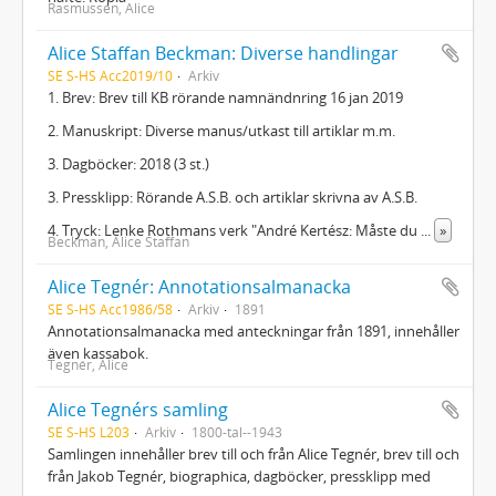
Rasmussen, Alice
Alice Staffan Beckman: Diverse handlingar
SE S-HS Acc2019/10
Arkiv
1. Brev: Brev till KB rörande namnändnring 16 jan 2019
2. Manuskript: Diverse manus/utkast till artiklar m.m.
3. Dagböcker: 2018 (3 st.)
3. Pressklipp: Rörande A.S.B. och artiklar skrivna av A.S.B.
4. Tryck: Lenke Rothmans verk "André Kertész: Måste du
...
»
Beckman, Alice Staffan
Alice Tegnér: Annotationsalmanacka
SE S-HS Acc1986/58
Arkiv
1891
Annotationsalmanacka med anteckningar från 1891, innehåller
även kassabok.
Tegnér, Alice
Alice Tegnérs samling
SE S-HS L203
Arkiv
1800-tal--1943
Samlingen innehåller brev till och från Alice Tegnér, brev till och
från Jakob Tegnér, biographica, dagböcker, pressklipp med