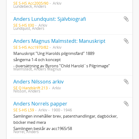
SE S-HS Acc2005/90
Arkiv
Lundebeck, Anders
Anders Lundquist: Självbiografi
SE S-HS Il30
Arkiv
Lundquist, Anders
Anders Magnus Malmstedt: Manuskript
SE S-HS Acc1970/82
Arkiv
Manuskript ”Ung Harolds pilgrimsfärd” 1889
sångerna 1-4 och koncept
- översättning av Byrons ”Child Harold´s Pilgrimage”
Malmstedt, Anders Magnus
Anders Nilssons arkiv
SE Q Handskrift 213
Arkiv
Nilsson, Anders
Anders Norrels papper
SE S-HS L59
Arkiv
1900 - 1946
Samlingen innehåller brev, patenthandlingar, dagböcker,
böcker med mera
Samlingen består av acc1965/58
Norrel, Anders