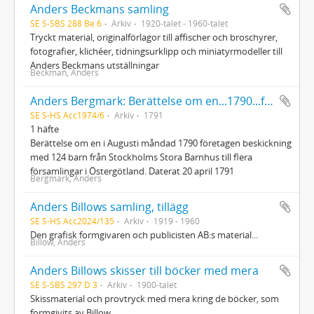
Anders Beckmans samling
SE S-SBS 288 Be 6
Arkiv
1920-talet - 1960-talet
Tryckt material, originalförlagor till affischer och broschyrer,
fotografier, klichéer, tidningsurklipp och miniatyrmodeller till
Anders Beckmans utställningar
Beckman, Anders
Anders Bergmark: Berättelse om en...1790...företagen beskickning med 124 barn från Stockholms stora barnhus...
SE S-HS Acc1974/6
Arkiv
1791
1 häfte
Berättelse om en i Augusti måndad 1790 företagen beskickning
med 124 barn från Stockholms Stora Barnhus till flera
församlingar i Östergötland. Daterat 20 april 1791
Bergmark, Anders
Anders Billows samling, tillägg
SE S-HS Acc2024/135
Arkiv
1919 - 1960
Den grafisk formgivaren och publicisten AB:s material...
Billow, Anders
Anders Billows skisser till böcker med mera
SE S-SBS 297 D 3
Arkiv
1900-talet
Skissmaterial och provtryck med mera kring de böcker, som
formgivits av Billow