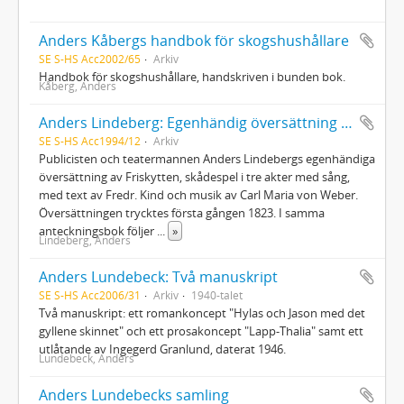
Anders Kåbergs handbok för skogshushållare
SE S-HS Acc2002/65
Arkiv
Handbok för skogshushållare, handskriven i bunden bok.
Kåberg, Anders
Anders Lindeberg: Egenhändig översättning av Friskytten
SE S-HS Acc1994/12
Arkiv
Publicisten och teatermannen Anders Lindebergs egenhändiga
översättning av Friskytten, skådespel i tre akter med sång,
med text av Fredr. Kind och musik av Carl Maria von Weber.
Översättningen trycktes första gången 1823. I samma
anteckningsbok följer
...
»
Lindeberg, Anders
Anders Lundebeck: Två manuskript
SE S-HS Acc2006/31
Arkiv
1940-talet
Två manuskript: ett romankoncept "Hylas och Jason med det
gyllene skinnet" och ett prosakoncept "Lapp-Thalia" samt ett
utlåtande av Ingegerd Granlund, daterat 1946.
Lundebeck, Anders
Anders Lundebecks samling