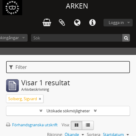
ARKEN
Logga in
ökingångar
Filter
Visar 1 resultat
Arkivbeskrivning
Solberg, Sigvard
Utökade sökmöjligheter
Förhandsgranska utskrift
Visa:
Riktning:
Ökande
Sortera:
Startdatum