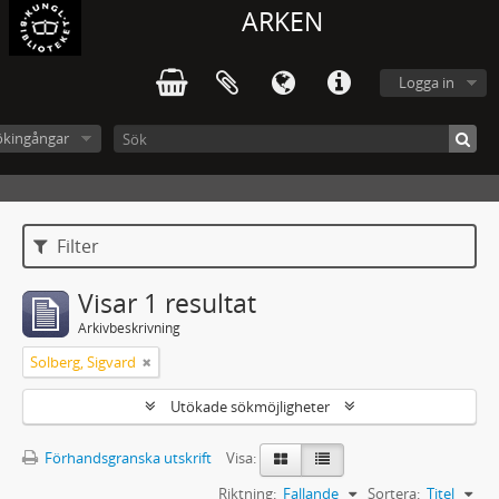
ARKEN
Logga in
ökingångar
Filter
Visar 1 resultat
Arkivbeskrivning
Solberg, Sigvard
Utökade sökmöjligheter
Förhandsgranska utskrift
Visa:
Riktning:
Fallande
Sortera:
Titel