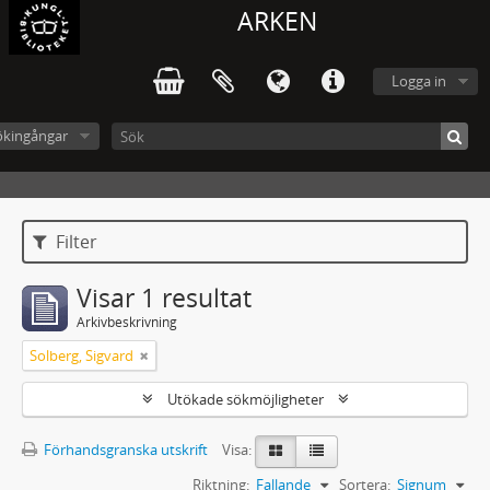
ARKEN
Logga in
ökingångar
Filter
Visar 1 resultat
Arkivbeskrivning
Solberg, Sigvard
Utökade sökmöjligheter
Förhandsgranska utskrift
Visa:
Riktning:
Fallande
Sortera:
Signum