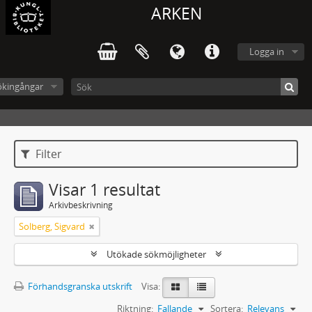
ARKEN
Logga in
ökingångar
Filter
Visar 1 resultat
Arkivbeskrivning
Solberg, Sigvard
Utökade sökmöjligheter
Förhandsgranska utskrift
Visa:
Riktning:
Fallande
Sortera:
Relevans