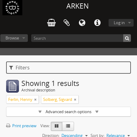
ARKEN
Log in
Browse
Filters
Showing 1 results
Archival description
Ferlin, Henny
Solberg, Sigvard
Advanced search options
Print preview
View:
Direction:
Descending
Sort by:
Relevance