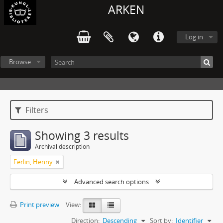
ARKEN
Log in
Browse
Filters
Showing 3 results
Archival description
Ferlin, Henny
Advanced search options
Print preview
View:
Direction:
Descending
Sort by:
Identifier