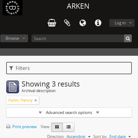
ARKEN
Log in
Browse
Filters
Showing 3 results
Archival description
Ferlin, Henny
Advanced search options
Print preview
View:
Direction:
Ascending
Sort by:
End date