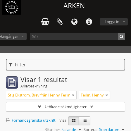
ARKEN
Logga in
ökingångar
Filter
Visar 1 resultat
Arkivbeskrivning
Stig Ekström: Brev från Henny Ferlin
Ferlin, Henny
Utökade sökmöjligheter
Förhandsgranska utskrift
Visa:
Riktning:
Fallande
Sortera:
Startdatum