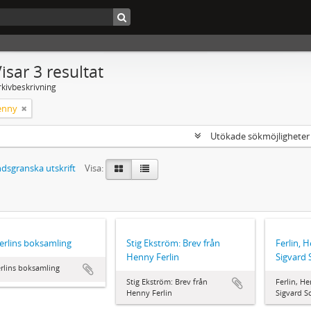
isar 3 resultat
rkivbeskrivning
Henny
Utökade sökmöjlighete
dsgranska utskrift
Visa:
Ferlins boksamling
Stig Ekström: Brev från
Ferlin, H
Henny Ferlin
Sigvard 
erlins boksamling
Stig Ekström: Brev från
Ferlin, He
Henny Ferlin
Sigvard S