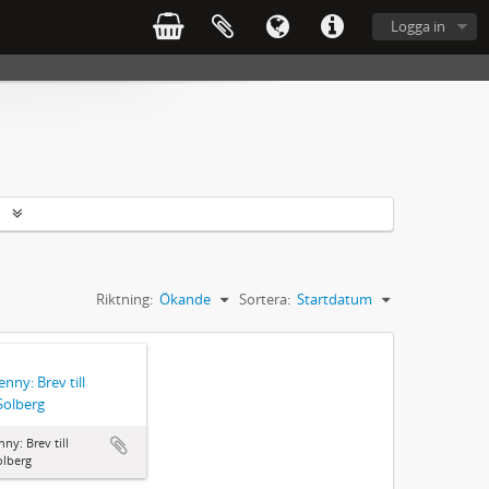
Logga in
r
Riktning:
Ökande
Sortera:
Startdatum
enny: Brev till
Solberg
nny: Brev till
olberg