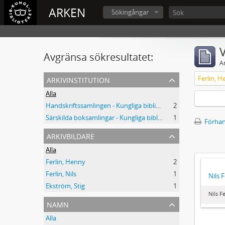
ARKEN
Sökingångar
V
Avgränsa sökresultatet:
A
arkivinstitution
Ferlin, 
Alla
Handskriftssamlingen - Kungliga biblioteket
2
Särskilda boksamlingar - Kungliga biblioteket
1
Förhan
arkivbildare
Alla
Ferlin, Henny
2
Ferlin, Nils
1
Nils 
Ekström, Stig
1
Nils F
namn
Alla