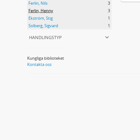
Ferlin, Nils
3
Ferlin, Henny
3
Ekström, Stig
1
Solberg, Sigvard
1
handlingstyp
Kungliga biblioteket
Kontakta oss