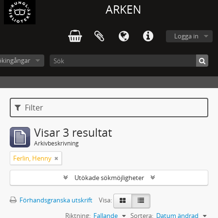
ARKEN
Logga in
ökingångar
Filter
Visar 3 resultat
Arkivbeskrivning
Ferlin, Henny
Utökade sökmöjligheter
Förhandsgranska utskrift
Visa:
Riktning:
Fallande
Sortera:
Datum ändrad