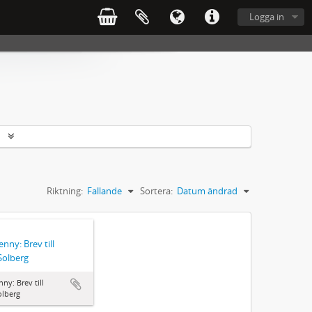
Logga in
r
Riktning:
Fallande
Sortera:
Datum ändrad
enny: Brev till
Solberg
nny: Brev till
olberg