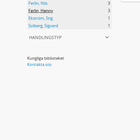
Ferlin, Nils
3
Ferlin, Henny
3
Ekström, Stig
1
Solberg, Sigvard
1
handlingstyp
Kungliga biblioteket
Kontakta oss