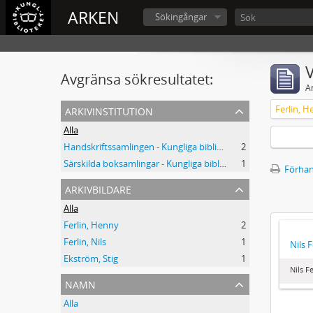
ARKEN
Sökingångar
V
Avgränsa sökresultatet:
A
arkivinstitution
Ferlin, 
Alla
Handskriftssamlingen - Kungliga biblioteket
2
Särskilda boksamlingar - Kungliga biblioteket
1
Förhan
arkivbildare
Alla
Ferlin, Henny
2
Ferlin, Nils
1
Nils 
Ekström, Stig
1
Nils F
namn
Alla