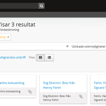
isar 3 resultat
rkivbeskrivning
Henny
Utökade sökmöjlighete
dsgranska utskrift
Visa:
Ferlins boksamling
Stig Ekström: Brev från
Ferlin, H
Henny Ferlin
Sigvard 
erlins boksamling
Stig Ekström: Brev från
Ferlin, He
Henny Ferlin
Sigvard S