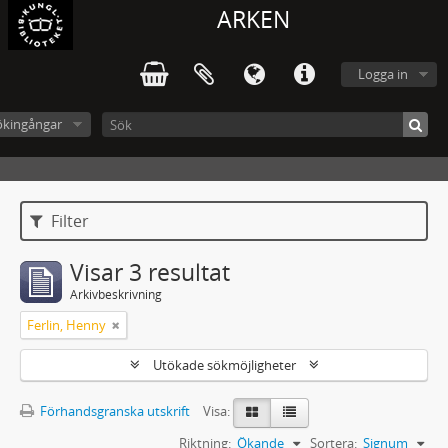
ARKEN
Logga in
ökingångar
Filter
Visar 3 resultat
Arkivbeskrivning
Ferlin, Henny
Utökade sökmöjligheter
Förhandsgranska utskrift
Visa:
Riktning:
Ökande
Sortera:
Signum