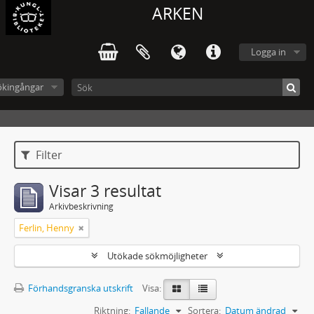
ARKEN
Logga in
ökingångar
Filter
Visar 3 resultat
Arkivbeskrivning
Ferlin, Henny
Utökade sökmöjligheter
Förhandsgranska utskrift
Visa:
Riktning:
Fallande
Sortera:
Datum ändrad