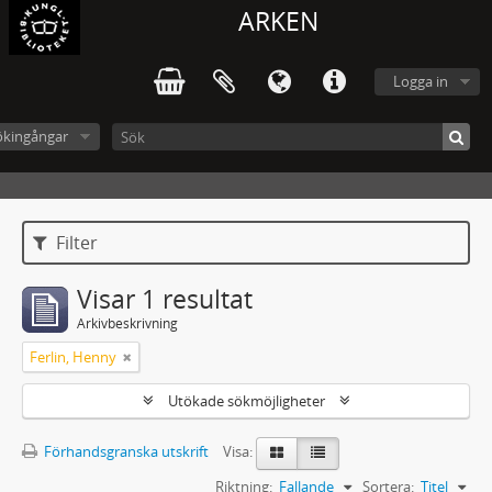
ARKEN
Logga in
ökingångar
Filter
Visar 1 resultat
Arkivbeskrivning
Ferlin, Henny
Utökade sökmöjligheter
Förhandsgranska utskrift
Visa:
Riktning:
Fallande
Sortera:
Titel