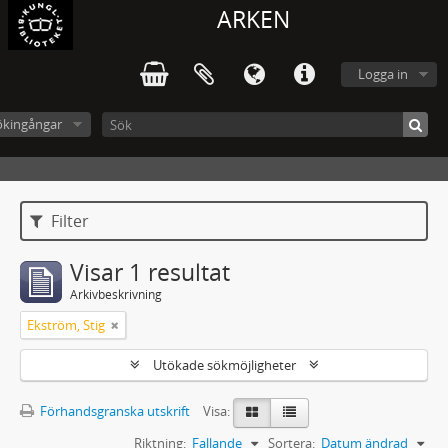
ARKEN
Logga in
ökingångar
Filter
Visar 1 resultat
Arkivbeskrivning
Ekström, Stig
Utökade sökmöjligheter
Förhandsgranska utskrift
Visa:
Riktning:
Fallande
Sortera:
Datum ändrad